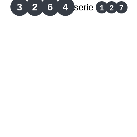
3
2
6
4
serie
1
2
7
Lotería del Cauca
Lotería de Boyaca
Extra de Colombia
Antioqueñita Día
Antioqueñita Tarde
Astro Sol
Astro Luna