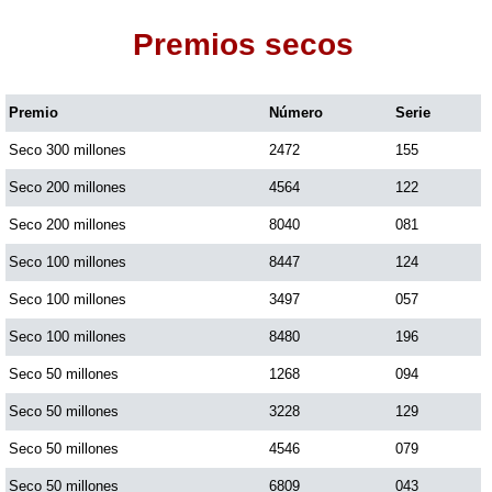
Premios secos
Dorado Mañana
Premio
Número
Serie
Dorado Tarde
Seco 300 millones
2472
155
Dorado Noche
Seco 200 millones
4564
122
Seco 200 millones
8040
081
Fantástica Día
Seco 100 millones
8447
124
Seco 100 millones
3497
057
Fantástica Noche
Seco 100 millones
8480
196
Seco 50 millones
1268
094
Motilon Tarde
Seco 50 millones
3228
129
Seco 50 millones
4546
079
Motilon Noche
Seco 50 millones
6809
043