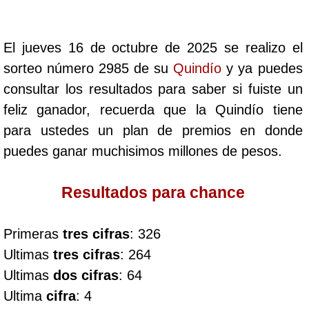
Cafeterito Tarde
El jueves 16 de octubre de 2025 se realizo el
Cafeterito Noche
sorteo número 2985 de su
Quindío
y ya puedes
consultar los resultados para saber si fuiste un
Caribeña Día
feliz ganador, recuerda que la Quindío tiene
para ustedes un plan de premios en donde
Caribeña Noche
puedes ganar muchisimos millones de pesos.
Chontico Día
Resultados para chance
Chontico Noche
Primeras
tres cifras
: 326
Ultimas
tres cifras
: 264
Culona día
Ultimas
dos cifras
: 64
Ultima
cifra
: 4
Culona noche