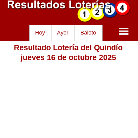
Hoy
Ayer
Baloto
Resultado Lotería del Quindío
Baloto
jueves 16 de octubre 2025
Lotería de Cundinamarca
Lotería del Tolima
Lotería de la Cruz Roja
Lotería del Huila