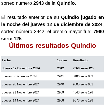
sorteo número
2943
de la
Quindío
.
Paisita Día
El resultado anterior de su
Quindío jugado en
Paisita Noche
la noche del jueves 12 de diciembre de 2024
,
sorteo número 2942, el premio mayor fue:
7960
Paisita 3
serie 125
.
Últimos resultados Quindío
Pick 3 Día
Fecha
Sorteo
Resultado
Pick 3 Noche
Jueves 12 Diciembre 2024
2942
7960 serie 125
Pick 4 Día
Jueves 5 Diciembre 2024
2941
8186 serie 053
Jueves 28 Noviembre 2024
2940
9305 serie 061
Pick 4 Noche
Jueves 21 Noviembre 2024
2939
4343 serie 176
Jueves 14 Noviembre 2024
2938
9378 serie 128
Pijao de Oro