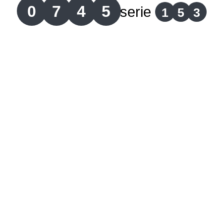
0
7
4
5
serie
1
5
3
Lotería del Cauca
Lotería de Boyaca
Extra de Colombia
Antioqueñita Día
Antioqueñita Tarde
Astro Sol
Astro Luna