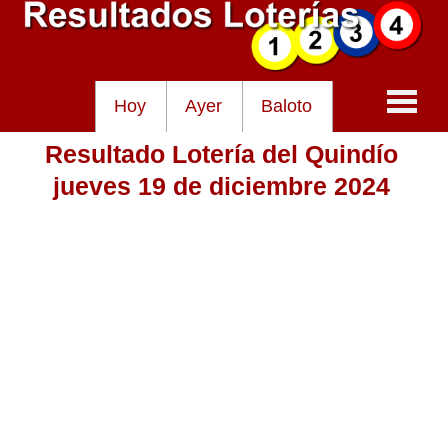
Hoy
Ayer
Baloto
Resultado Lotería del Quindío
Baloto
jueves 19 de diciembre 2024
Lotería de Cundinamarca
Lotería del Tolima
Lotería de la Cruz Roja
Lotería del Huila