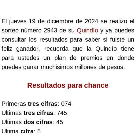
Cafeterito Tarde
El jueves 19 de diciembre de 2024 se realizo el
Cafeterito Noche
sorteo número 2943 de su
Quindío
y ya puedes
consultar los resultados para saber si fuiste un
Caribeña Día
feliz ganador, recuerda que la Quindío tiene
para ustedes un plan de premios en donde
Caribeña Noche
puedes ganar muchisimos millones de pesos.
Chontico Día
Resultados para chance
Chontico Noche
Primeras
tres cifras
: 074
Ultimas
tres cifras
: 745
Culona día
Ultimas
dos cifras
: 45
Ultima
cifra
: 5
Culona noche