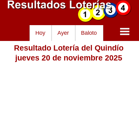
Hoy
Ayer
Baloto
Resultado Lotería del Quindío
Baloto
jueves 20 de noviembre 2025
Lotería de Cundinamarca
Lotería del Tolima
Lotería de la Cruz Roja
Lotería del Huila