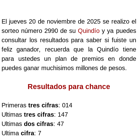
Cafeterito Tarde
El jueves 20 de noviembre de 2025 se realizo el
Cafeterito Noche
sorteo número 2990 de su
Quindío
y ya puedes
consultar los resultados para saber si fuiste un
Caribeña Día
feliz ganador, recuerda que la Quindío tiene
para ustedes un plan de premios en donde
Caribeña Noche
puedes ganar muchisimos millones de pesos.
Chontico Día
Resultados para chance
Chontico Noche
Primeras
tres cifras
: 014
Ultimas
tres cifras
: 147
Culona día
Ultimas
dos cifras
: 47
Ultima
cifra
: 7
Culona noche