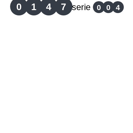
0
1
4
7
serie
0
0
4
Lotería del Cauca
Lotería de Boyaca
Extra de Colombia
Antioqueñita Día
Antioqueñita Tarde
Astro Sol
Astro Luna