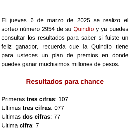
Cafeterito Tarde
El jueves 6 de marzo de 2025 se realizo el
Cafeterito Noche
sorteo número 2954 de su
Quindío
y ya puedes
consultar los resultados para saber si fuiste un
Caribeña Día
feliz ganador, recuerda que la Quindío tiene
para ustedes un plan de premios en donde
Caribeña Noche
puedes ganar muchisimos millones de pesos.
Chontico Día
Resultados para chance
Chontico Noche
Primeras
tres cifras
: 107
Ultimas
tres cifras
: 077
Culona día
Ultimas
dos cifras
: 77
Ultima
cifra
: 7
Culona noche