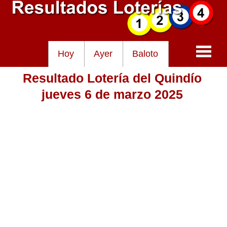
Hoy
Ayer
Baloto
Resultado Lotería del Quindío
Baloto
jueves 6 de marzo 2025
Lotería de Cundinamarca
Lotería del Tolima
Lotería de la Cruz Roja
Lotería del Huila