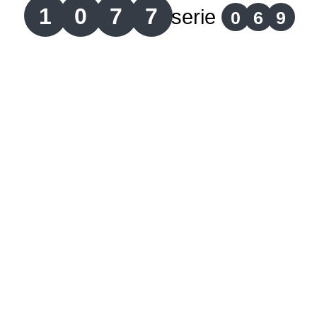
1
0
7
7
serie
0
6
9
Lotería del Cauca
Lotería de Boyaca
Extra de Colombia
Antioqueñita Día
Antioqueñita Tarde
Astro Sol
Astro Luna