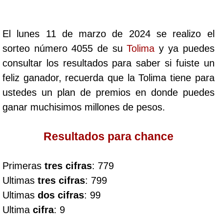
Cafeterito Tarde
El lunes 11 de marzo de 2024 se realizo el
Cafeterito Noche
sorteo número 4055 de su
Tolima
y ya puedes
consultar los resultados para saber si fuiste un
Caribeña Día
feliz ganador, recuerda que la Tolima tiene para
ustedes un plan de premios en donde puedes
Caribeña Noche
ganar muchisimos millones de pesos.
Chontico Día
Resultados para chance
Chontico Noche
Primeras
tres cifras
: 779
Ultimas
tres cifras
: 799
Culona día
Ultimas
dos cifras
: 99
Ultima
cifra
: 9
Culona noche