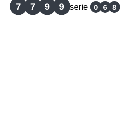
7
7
9
9
serie
0
6
8
Lotería del Cauca
Lotería de Boyaca
Extra de Colombia
Antioqueñita Día
Antioqueñita Tarde
Astro Sol
Astro Luna