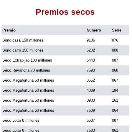
Premios secos
Dorado Mañana
Premio
Numero
Serie
Dorado Tarde
Bono casa 150 millones
9136
076
Dorado Noche
Bono carro 150 millones
6202
008
Seco Extrapijao 100 millones
6443
087
Fantástica Día
Seco Revancha 70 millones
7593
068
Seco Megafortuna 50 millones
3552
067
Fantástica Noche
Seco Megafortuna 50 millones
4089
194
Seco Megafortuna 50 millones
0933
161
Motilon Tarde
Seco Megafortuna 50 millones
7609
064
Seco Lotto 8 millones
6507
087
Motilon Noche
Seco Lotto 8 millones
7583
061