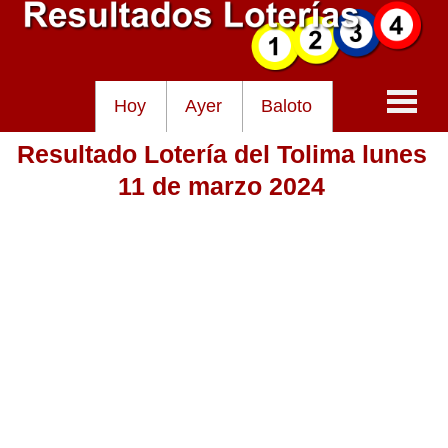
Hoy
Ayer
Baloto
Resultado Lotería del Tolima lunes
Baloto
11 de marzo 2024
Lotería de Cundinamarca
Lotería del Tolima
Lotería de la Cruz Roja
Lotería del Huila