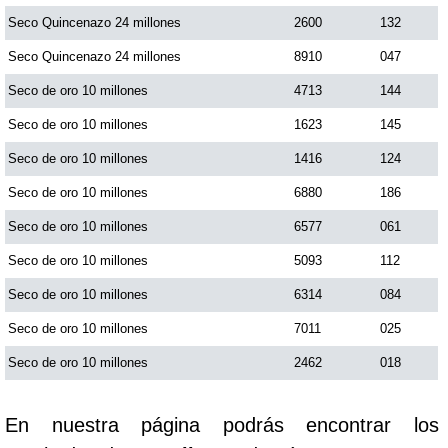
Seco Quincenazo 24 millones
2600
132
Saman de la suerte
Seco Quincenazo 24 millones
8910
047
Seco de oro 10 millones
4713
144
Sinuano Día
Seco de oro 10 millones
1623
145
Seco de oro 10 millones
1416
124
Sinuano Noche
Seco de oro 10 millones
6880
186
Seco de oro 10 millones
6577
061
Super Chontico Noche
Seco de oro 10 millones
5093
112
Seco de oro 10 millones
6314
084
Seco de oro 10 millones
7011
025
Seco de oro 10 millones
2462
018
En nuestra página podrás encontrar los