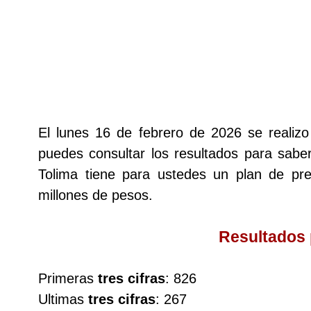
Lotería del Cauca
Lotería de Boyaca
Extra de Colombia
El lunes 16 de febrero de 2026 se reali
puedes consultar los resultados para saber
Antioqueñita Día
Tolima tiene para ustedes un plan de p
millones de pesos.
Antioqueñita Tarde
Resultados
Astro Sol
Primeras
tres cifras
: 826
Astro Luna
Ultimas
tres cifras
: 267