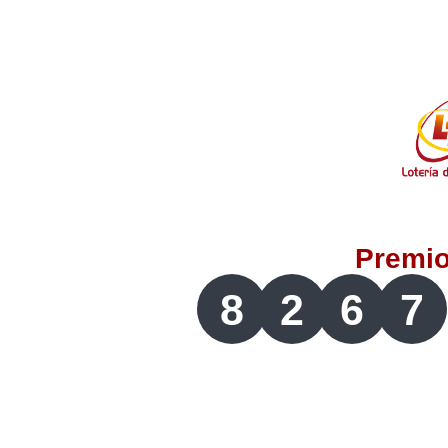
Lotería del Valle
Lotería del Meta
Lotería de Manizales
Lotería del Quindio
Premi
Lotería de Bogotá
8
2
6
7
Lotería de Risaralda
Lotería de Medellín
Lotería de Santander