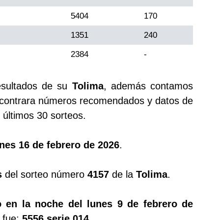
5404
170
1351
240
2384
-
esultados de su
Tolima
, además contamos
ontrara números recomendados y datos de
últimos 30 sorteos.
nes 16 de febrero de 2026
.
s
del sorteo número
4157
de la
Tolima
.
 en la noche del lunes 9 de febrero de
 fue:
5556 serie 014
.