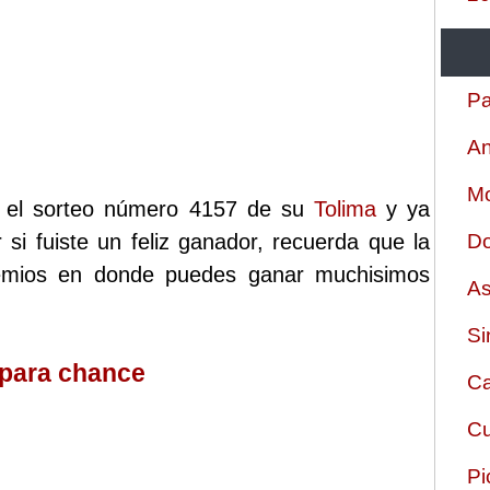
Pa
An
Mo
zo el sorteo número 4157 de su
Tolima
y ya
 si fuiste un feliz ganador, recuerda que la
Do
remios en donde puedes ganar muchisimos
As
Si
 para chance
Ca
Cu
Pi