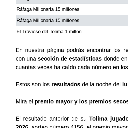
Ráfaga Millonaria 15 millones
Saman de la suerte
Ráfaga Millonaria 15 millones
El Travieso del Tolima 1 millón
Sinuano Día
En nuestra página podrás encontrar los r
Sinuano Noche
con una
sección de estadísticas
donde enc
cuantas veces ha caído cada número en los 
Super Chontico Noche
Estos son los
resultados
de la noche del
lu
Mira el
premio mayor y los premios seco
El resultado anterior de su
Tolima jugado
2026
, sorteo número 4156, el premio mayor