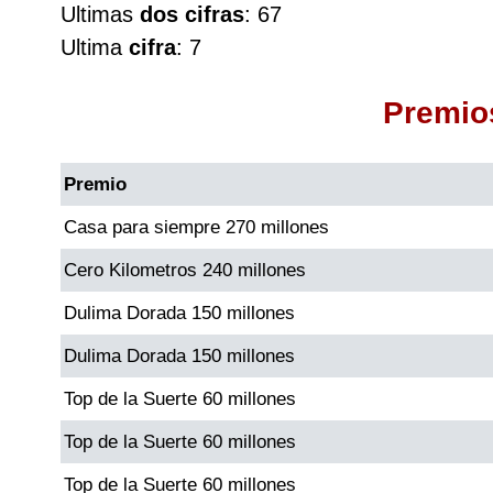
Ultimas
dos cifras
: 67
Cafeterito Tarde
Ultima
cifra
: 7
Cafeterito Noche
Premio
Caribeña Día
Premio
Caribeña Noche
Casa para siempre 270 millones
Cero Kilometros 240 millones
Chontico Día
Dulima Dorada 150 millones
Chontico Noche
Dulima Dorada 150 millones
Top de la Suerte 60 millones
Culona día
Top de la Suerte 60 millones
Culona noche
Top de la Suerte 60 millones