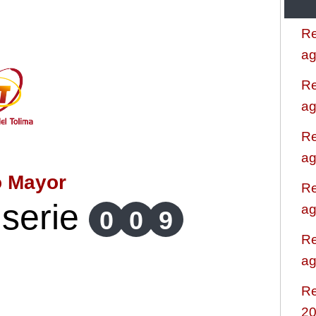
Re
ag
Re
ag
Re
ag
o Mayor
Re
serie
ag
0
0
9
Re
ag
Re
2