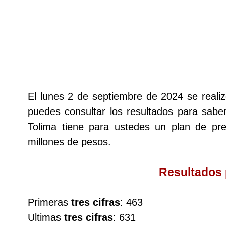
Lotería del Cauca
Lotería de Boyaca
Extra de Colombia
El lunes 2 de septiembre de 2024 se real
puedes consultar los resultados para saber
Antioqueñita Día
Tolima tiene para ustedes un plan de p
millones de pesos.
Antioqueñita Tarde
Resultados
Astro Sol
Primeras
tres cifras
: 463
Astro Luna
Ultimas
tres cifras
: 631