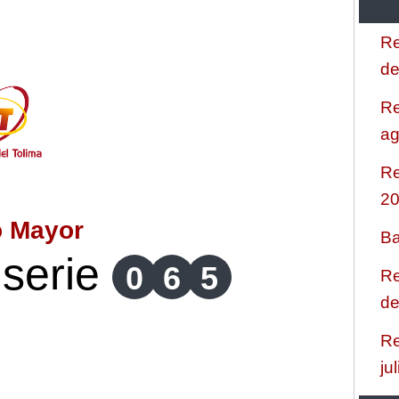
Re
de
Re
ag
Re
2
o Mayor
Ba
serie
0
6
5
Re
de
Re
ju