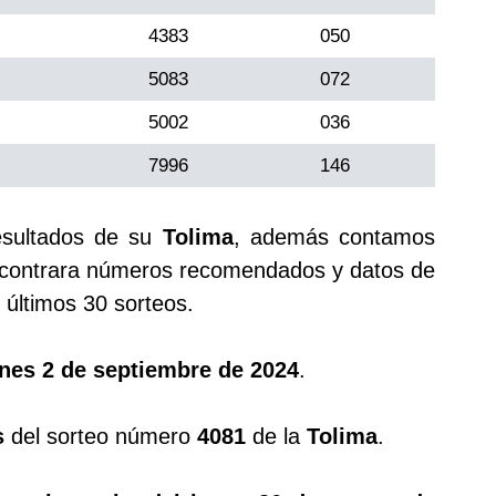
4383
050
5083
072
5002
036
7996
146
esultados de su
Tolima
, además contamos
ontrara números recomendados y datos de
últimos 30 sorteos.
nes 2 de septiembre de 2024
.
s
del sorteo número
4081
de la
Tolima
.