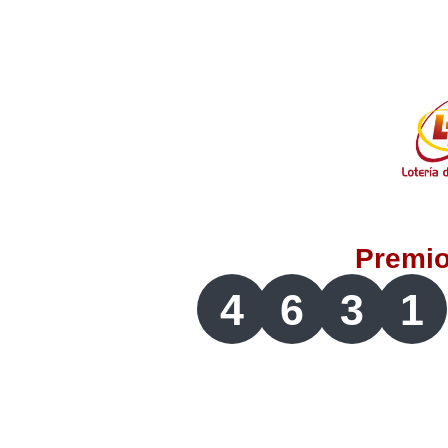
Lotería del Valle
Lotería del Meta
Lotería de Manizales
Lotería del Quindio
Premi
Lotería de Bogotá
4
6
3
1
Lotería de Risaralda
Lotería de Medellín
Lotería de Santander