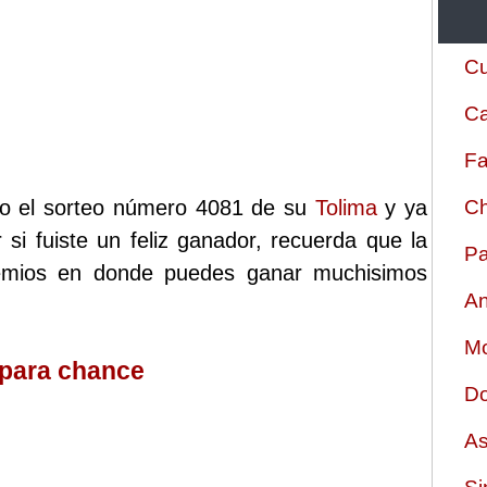
Cu
Ca
Fa
izo el sorteo número 4081 de su
Tolima
y ya
Ch
 si fuiste un feliz ganador, recuerda que la
Pa
remios en donde puedes ganar muchisimos
An
Mo
 para chance
Do
As