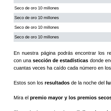
Seco de oro 10 millones
Saman de la suerte
Seco de oro 10 millones
Seco de oro 10 millones
Sinuano Día
Seco de oro 10 millones
Sinuano Noche
En nuestra página podrás encontrar los r
Super Chontico Noche
con una
sección de estadísticas
donde enc
cuantas veces ha caído cada número en los 
Estos son los
resultados
de la noche del
lu
Mira el
premio mayor y los premios seco