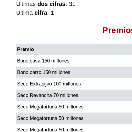
Ultimas
dos cifras
: 31
Cafeterito Tarde
Ultima
cifra
: 1
Cafeterito Noche
Premio
Caribeña Día
Premio
Caribeña Noche
Bono casa 150 millones
Bono carro 150 millones
Chontico Día
Seco Extrapijao 100 millones
Chontico Noche
Seco Revancha 70 millones
Seco Megafortuna 50 millones
Culona día
Seco Megafortuna 50 millones
Culona noche
Seco Megafortuna 50 millones