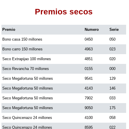
Premios secos
Dorado Mañana
Premio
Numero
Serie
Dorado Tarde
Bono casa 150 millones
0450
050
Dorado Noche
Bono carro 150 millones
4963
023
Seco Extrapijao 100 millones
4851
020
Fantástica Día
Seco Revancha 70 millones
0155
000
Seco Megafortuna 50 millones
9541
129
Fantástica Noche
Seco Megafortuna 50 millones
4143
146
Seco Megafortuna 50 millones
7902
033
Motilon Tarde
Seco Megafortuna 50 millones
9050
175
Seco Quincenazo 24 millones
4100
058
Motilon Noche
Seco Quincenazo 24 millones
8595
022