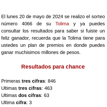
Cafeterito Tarde
El lunes 20 de mayo de 2024 se realizo el sorteo
Cafeterito Noche
número 4066 de su
Tolima
y ya puedes
consultar los resultados para saber si fuiste un
Caribeña Día
feliz ganador, recuerda que la Tolima tiene para
ustedes un plan de premios en donde puedes
Caribeña Noche
ganar muchisimos millones de pesos.
Chontico Día
Resultados para chance
Chontico Noche
Primeras
tres cifras
: 846
Ultimas
tres cifras
: 463
Culona día
Ultimas
dos cifras
: 63
Ultima
cifra
: 3
Culona noche