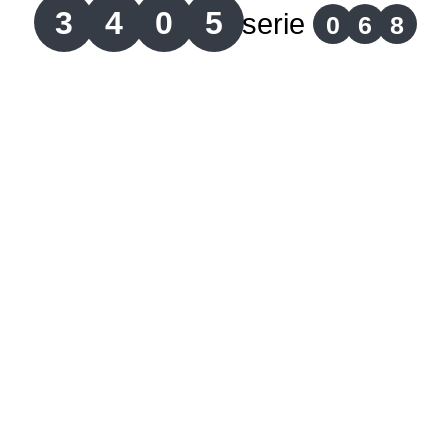
3
4
0
5
serie
0
6
8
Lotería del Cauca
Lotería de Boyaca
Extra de Colombia
Antioqueñita Día
Antioqueñita Tarde
Astro Sol
Astro Luna