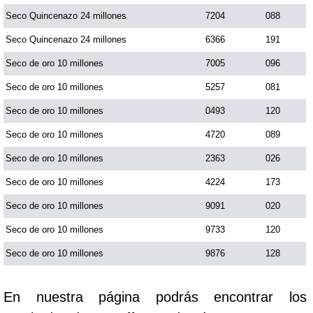
Seco Quincenazo 24 millones
7204
088
Saman de la suerte
Seco Quincenazo 24 millones
6366
191
Seco de oro 10 millones
7005
096
Sinuano Día
Seco de oro 10 millones
5257
081
Seco de oro 10 millones
0493
120
Sinuano Noche
Seco de oro 10 millones
4720
089
Seco de oro 10 millones
2363
026
Super Chontico Noche
Seco de oro 10 millones
4224
173
Seco de oro 10 millones
9091
020
Seco de oro 10 millones
9733
120
Seco de oro 10 millones
9876
128
En nuestra página podrás encontrar los