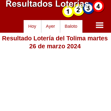
Hoy
Ayer
Baloto
Resultado Lotería del Tolima martes
Baloto
26 de marzo 2024
Lotería de Cundinamarca
Lotería del Tolima
Lotería de la Cruz Roja
Lotería del Huila