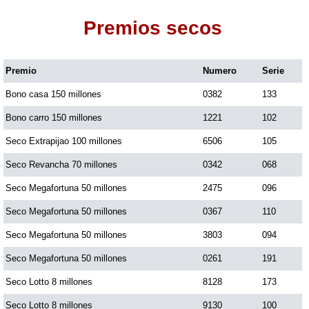
Premios secos
Dorado Mañana
Premio
Numero
Serie
Dorado Tarde
Bono casa 150 millones
0382
133
Dorado Noche
Bono carro 150 millones
1221
102
Seco Extrapijao 100 millones
6506
105
Fantástica Día
Seco Revancha 70 millones
0342
068
Seco Megafortuna 50 millones
2475
096
Fantástica Noche
Seco Megafortuna 50 millones
0367
110
Seco Megafortuna 50 millones
3803
094
Motilon Tarde
Seco Megafortuna 50 millones
0261
191
Seco Lotto 8 millones
8128
173
Motilon Noche
Seco Lotto 8 millones
9130
100