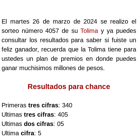
Cafeterito Tarde
El martes 26 de marzo de 2024 se realizo el
Cafeterito Noche
sorteo número 4057 de su
Tolima
y ya puedes
consultar los resultados para saber si fuiste un
Caribeña Día
feliz ganador, recuerda que la Tolima tiene para
ustedes un plan de premios en donde puedes
Caribeña Noche
ganar muchisimos millones de pesos.
Chontico Día
Resultados para chance
Chontico Noche
Primeras
tres cifras
: 340
Ultimas
tres cifras
: 405
Culona día
Ultimas
dos cifras
: 05
Ultima
cifra
: 5
Culona noche