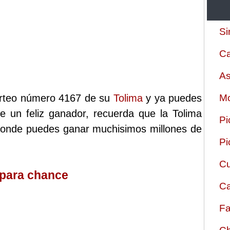
Si
Ca
As
 sorteo número 4167 de su
Tolima
y ya puedes
Mo
ste un feliz ganador, recuerda que la Tolima
Pi
 donde puedes ganar muchisimos millones de
Pi
Cu
 para chance
Ca
Fa