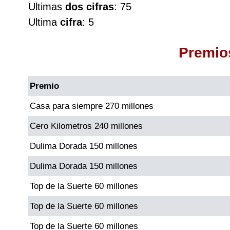
Ultimas
dos cifras
: 75
Cafeterito Tarde
Ultima
cifra
: 5
Cafeterito Noche
Premio
Caribeña Día
Premio
Caribeña Noche
Casa para siempre 270 millones
Cero Kilometros 240 millones
Chontico Día
Dulima Dorada 150 millones
Chontico Noche
Dulima Dorada 150 millones
Top de la Suerte 60 millones
Culona día
Top de la Suerte 60 millones
Culona noche
Top de la Suerte 60 millones