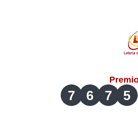
Lotería del Valle
Lotería del Meta
Lotería de Manizales
Lotería del Quindio
Premi
Lotería de Bogotá
7
6
7
5
Lotería de Risaralda
Lotería de Medellín
Lotería de Santander