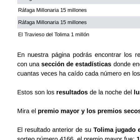
Ráfaga Millonaria 15 millones
Saman de la suerte
Ráfaga Millonaria 15 millones
El Travieso del Tolima 1 millón
Sinuano Día
En nuestra página podrás encontrar los r
Sinuano Noche
con una
sección de estadísticas
donde enc
cuantas veces ha caído cada número en los 
Super Chontico Noche
Estos son los
resultados
de la noche del
lu
Mira el
premio mayor y los premios seco
El resultado anterior de su
Tolima jugado e
sorteo número 4166, el premio mayor fue:
1