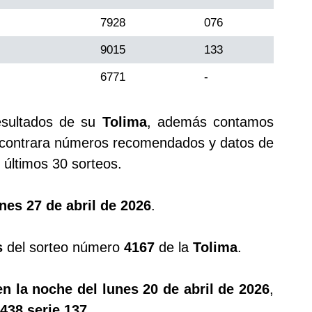
7928
076
9015
133
6771
-
esultados de su
Tolima
, además contamos
ontrara números recomendados y datos de
últimos 30 sorteos.
nes 27 de abril de 2026
.
s
del sorteo número
4167
de la
Tolima
.
n la noche del lunes 20 de abril de 2026
,
438 serie 137
.