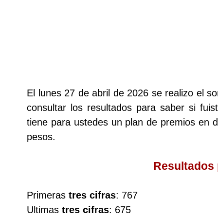
Lotería del Cauca
Lotería de Boyaca
Extra de Colombia
El lunes 27 de abril de 2026 se realizo el
consultar los resultados para saber si fui
Antioqueñita Día
tiene para ustedes un plan de premios en
pesos.
Antioqueñita Tarde
Resultados
Astro Sol
Primeras
tres cifras
: 767
Astro Luna
Ultimas
tres cifras
: 675