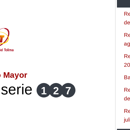
Re
de
Re
ag
Re
2
o Mayor
Ba
serie
1
2
7
Re
de
Re
ju