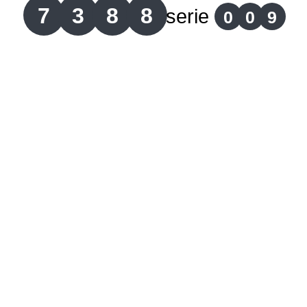
7
3
8
8
serie
0
0
9
Lotería del Cauca
Lotería de Boyaca
Extra de Colombia
Antioqueñita Día
Antioqueñita Tarde
Astro Sol
Astro Luna