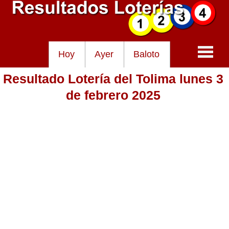
Hoy
Ayer
Baloto
Resultado Lotería del Tolima lunes 3
Baloto
de febrero 2025
Lotería de Cundinamarca
Lotería del Tolima
Lotería de la Cruz Roja
Lotería del Huila