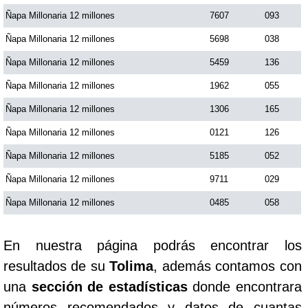
Ñapa Millonaria 12 millones
7607
093
Saman de la suerte
Ñapa Millonaria 12 millones
5698
038
Ñapa Millonaria 12 millones
5459
136
Sinuano Día
Ñapa Millonaria 12 millones
1962
055
Ñapa Millonaria 12 millones
1306
165
Sinuano Noche
Ñapa Millonaria 12 millones
0121
126
Ñapa Millonaria 12 millones
5185
052
Super Chontico Noche
Ñapa Millonaria 12 millones
9711
029
Ñapa Millonaria 12 millones
0485
058
En nuestra página podrás encontrar los
resultados de su
Tolima
, además contamos con
una
sección de estadísticas
donde encontrara
números recomendados y datos de cuantas