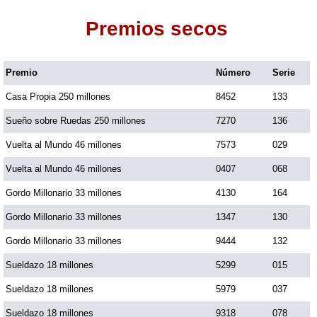
Premios secos
Dorado Mañana
Premio
Número
Serie
Dorado Tarde
Casa Propia 250 millones
8452
133
Dorado Noche
Sueño sobre Ruedas 250 millones
7270
136
Vuelta al Mundo 46 millones
7573
029
Fantástica Día
Vuelta al Mundo 46 millones
0407
068
Gordo Millonario 33 millones
4130
164
Fantástica Noche
Gordo Millonario 33 millones
1347
130
Gordo Millonario 33 millones
9444
132
Motilon Tarde
Sueldazo 18 millones
5299
015
Sueldazo 18 millones
5979
037
Motilon Noche
Sueldazo 18 millones
9318
078