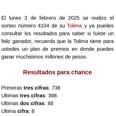
Cafeterito Tarde
El lunes 3 de febrero de 2025 se realizo el
Cafeterito Noche
sorteo número 4104 de su
Tolima
y ya puedes
consultar los resultados para saber si fuiste un
Caribeña Día
feliz ganador, recuerda que la Tolima tiene para
ustedes un plan de premios en donde puedes
Caribeña Noche
ganar muchisimos millones de pesos.
Chontico Día
Resultados para chance
Chontico Noche
Primeras
tres cifras
: 738
Ultimas
tres cifras
: 388
Culona día
Ultimas
dos cifras
: 88
Ultima
cifra
: 8
Culona noche