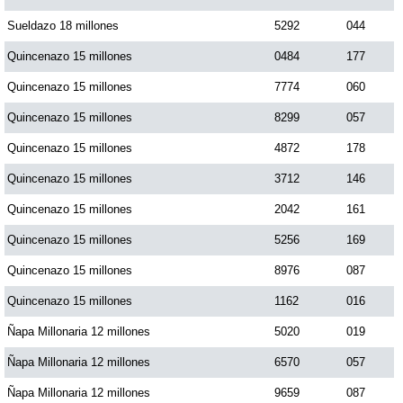
Paisita Día
Sueldazo 18 millones
5292
044
Quincenazo 15 millones
0484
177
Paisita Noche
Quincenazo 15 millones
7774
060
Quincenazo 15 millones
8299
057
Paisita 3
Quincenazo 15 millones
4872
178
Quincenazo 15 millones
3712
146
Pick 3 Día
Quincenazo 15 millones
2042
161
Pick 3 Noche
Quincenazo 15 millones
5256
169
Quincenazo 15 millones
8976
087
Pick 4 Día
Quincenazo 15 millones
1162
016
Ñapa Millonaria 12 millones
5020
019
Pick 4 Noche
Ñapa Millonaria 12 millones
6570
057
Ñapa Millonaria 12 millones
9659
087
Pijao de Oro