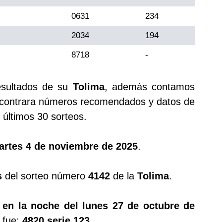
0631
234
2034
194
8718
-
esultados de su
Tolima
, además contamos
ontrara números recomendados y datos de
últimos 30 sorteos.
artes 4 de noviembre de 2025
.
s
del sorteo número
4142
de la
Tolima
.
 en la noche del lunes 27 de octubre de
 fue:
4820 serie 123
.