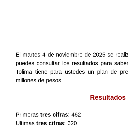
Lotería del Cauca
Lotería de Boyaca
Extra de Colombia
El martes 4 de noviembre de 2025 se real
puedes consultar los resultados para saber
Antioqueñita Día
Tolima tiene para ustedes un plan de p
millones de pesos.
Antioqueñita Tarde
Resultados
Astro Sol
Primeras
tres cifras
: 462
Astro Luna
Ultimas
tres cifras
: 620