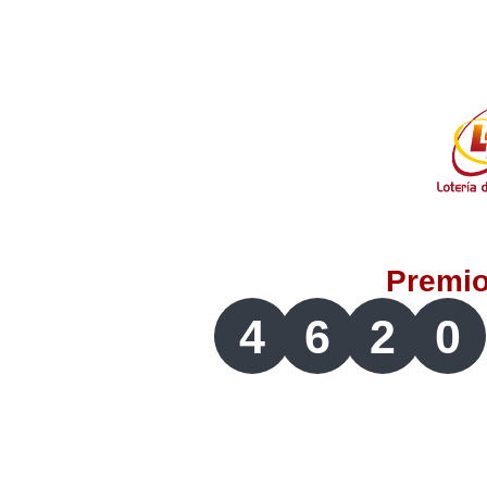
Lotería del Valle
Lotería del Meta
Lotería de Manizales
Lotería del Quindio
Premi
Lotería de Bogotá
4
6
2
0
Lotería de Risaralda
Lotería de Medellín
Lotería de Santander