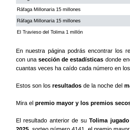
Ráfaga Millonaria 15 millones
Saman de la suerte
Ráfaga Millonaria 15 millones
El Travieso del Tolima 1 millón
Sinuano Día
En nuestra página podrás encontrar los r
Sinuano Noche
con una
sección de estadísticas
donde enc
cuantas veces ha caído cada número en los 
Super Chontico Noche
Estos son los
resultados
de la noche del
m
Mira el
premio mayor y los premios seco
El resultado anterior de su
Tolima jugado
2025
, sorteo número 4141, el premio mayor