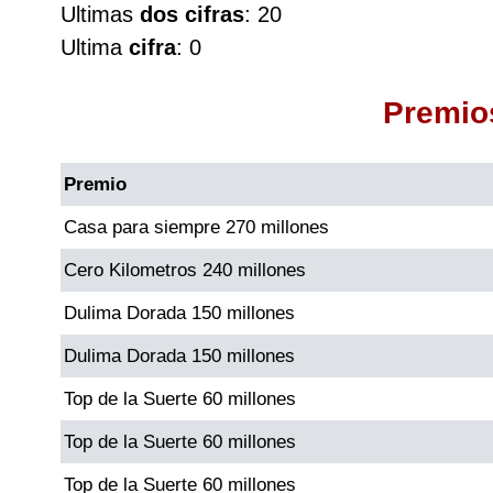
Ultimas
dos cifras
: 20
Cafeterito Tarde
Ultima
cifra
: 0
Cafeterito Noche
Premio
Caribeña Día
Premio
Caribeña Noche
Casa para siempre 270 millones
Cero Kilometros 240 millones
Chontico Día
Dulima Dorada 150 millones
Chontico Noche
Dulima Dorada 150 millones
Top de la Suerte 60 millones
Culona día
Top de la Suerte 60 millones
Culona noche
Top de la Suerte 60 millones