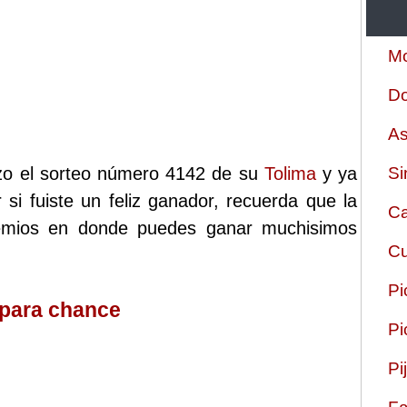
Mo
Do
As
izo el sorteo número 4142 de su
Tolima
y ya
Si
 si fuiste un feliz ganador, recuerda que la
Ca
remios en donde puedes ganar muchisimos
Cu
Pi
 para chance
Pi
Pi