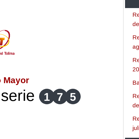
Re
de
Re
ag
Re
2
o Mayor
Ba
serie
1
7
5
Re
de
Re
ju