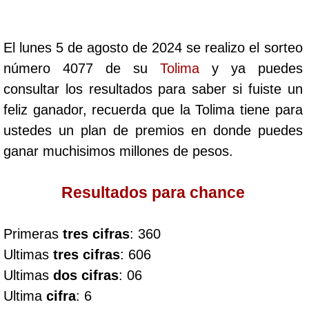
Cafeterito Tarde
El lunes 5 de agosto de 2024 se realizo el sorteo
Cafeterito Noche
número 4077 de su
Tolima
y ya puedes
consultar los resultados para saber si fuiste un
Caribeña Día
feliz ganador, recuerda que la Tolima tiene para
ustedes un plan de premios en donde puedes
Caribeña Noche
ganar muchisimos millones de pesos.
Chontico Día
Resultados para chance
Chontico Noche
Primeras
tres cifras
: 360
Ultimas
tres cifras
: 606
Culona día
Ultimas
dos cifras
: 06
Ultima
cifra
: 6
Culona noche