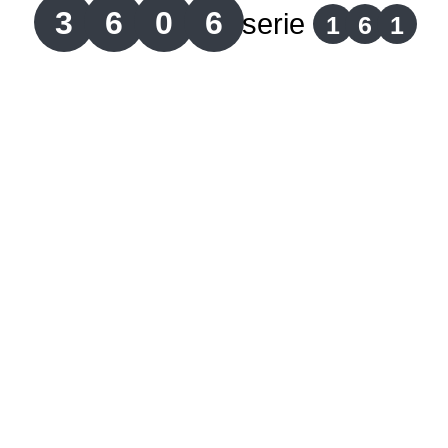
3
6
0
6
serie
1
6
1
Lotería del Cauca
Lotería de Boyaca
Extra de Colombia
Antioqueñita Día
Antioqueñita Tarde
Astro Sol
Astro Luna