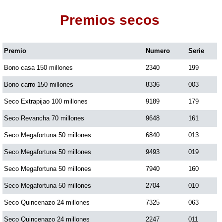
Premios secos
Dorado Mañana
Premio
Numero
Serie
Dorado Tarde
Bono casa 150 millones
2340
199
Dorado Noche
Bono carro 150 millones
8336
003
Seco Extrapijao 100 millones
9189
179
Fantástica Día
Seco Revancha 70 millones
9648
161
Seco Megafortuna 50 millones
6840
013
Fantástica Noche
Seco Megafortuna 50 millones
9493
019
Seco Megafortuna 50 millones
7940
160
Motilon Tarde
Seco Megafortuna 50 millones
2704
010
Seco Quincenazo 24 millones
7325
063
Motilon Noche
Seco Quincenazo 24 millones
2247
011