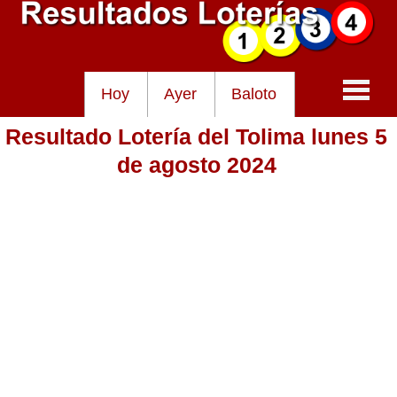
Hoy
Ayer
Baloto
Resultado Lotería del Tolima lunes 5
Baloto
de agosto 2024
Lotería de Cundinamarca
Lotería del Tolima
Lotería de la Cruz Roja
Lotería del Huila