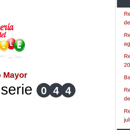
Re
de
Re
ag
Re
2
o Mayor
Ba
serie
0
4
4
Re
de
Re
ju