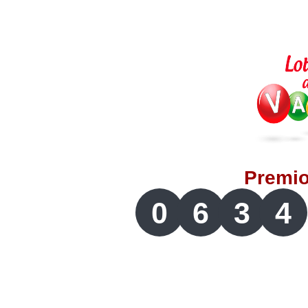
Lotería del Valle
Lotería del Meta
Lotería de Manizales
Lotería del Quindio
Premi
Lotería de Bogotá
0
6
3
4
Lotería de Risaralda
Lotería de Medellín
Lotería de Santander