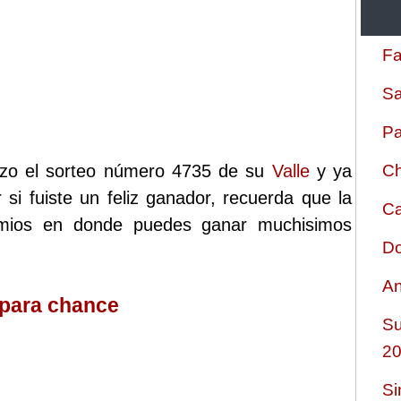
Fa
Sa
Pa
izo el sorteo número 4735 de su
Valle
y ya
Ch
 si fuiste un feliz ganador, recuerda que la
Ca
remios en donde puedes ganar muchisimos
Do
An
 para chance
Su
2
Si