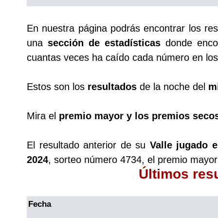
Saman de la suerte
En nuestra página podrás encontrar los re
una
sección de estadísticas
donde encon
Sinuano Día
cuantas veces ha caído cada número en los 
Sinuano Noche
Estos son los
resultados
de la noche del
m
Super Chontico Noche
Mira el
premio mayor y los premios seco
El resultado anterior de su
Valle jugado 
2024
, sorteo número 4734, el premio mayor
Últimos res
Fecha