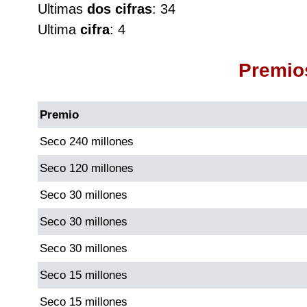
Ultimas
dos cifras
: 34
Cafeterito Tarde
Ultima
cifra
: 4
Cafeterito Noche
Premio
Caribeña Día
Premio
Caribeña Noche
Seco 240 millones
Seco 120 millones
Chontico Día
Seco 30 millones
Chontico Noche
Seco 30 millones
Seco 30 millones
Culona día
Seco 15 millones
Culona noche
Seco 15 millones