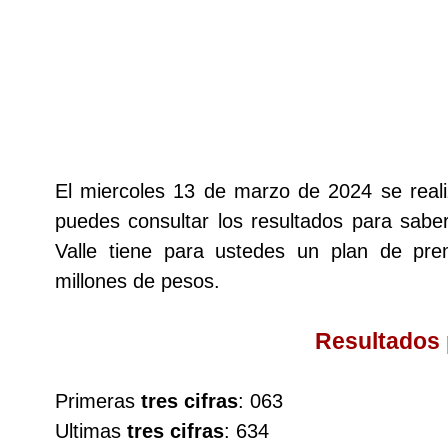
Lotería del Cauca
Lotería de Boyaca
Extra de Colombia
El miercoles 13 de marzo de 2024 se real
puedes consultar los resultados para saber
Antioqueñita Día
Valle tiene para ustedes un plan de p
millones de pesos.
Antioqueñita Tarde
Resultados
Astro Sol
Primeras
tres cifras
: 063
Astro Luna
Ultimas
tres cifras
: 634