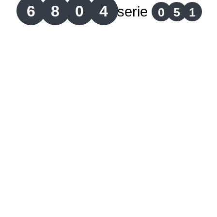
6
8
0
4
serie
0
5
1
Lotería del Cauca
Lotería de Boyaca
Extra de Colombia
Antioqueñita Día
Antioqueñita Tarde
Astro Sol
Astro Luna