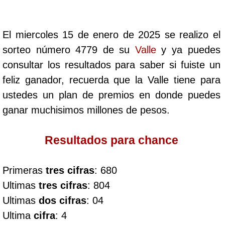
Cafeterito Tarde
El miercoles 15 de enero de 2025 se realizo el
Cafeterito Noche
sorteo número 4779 de su
Valle
y ya puedes
consultar los resultados para saber si fuiste un
Caribeña Día
feliz ganador, recuerda que la Valle tiene para
ustedes un plan de premios en donde puedes
Caribeña Noche
ganar muchisimos millones de pesos.
Chontico Día
Resultados para chance
Chontico Noche
Primeras
tres cifras
: 680
Ultimas
tres cifras
: 804
Culona día
Ultimas
dos cifras
: 04
Ultima
cifra
: 4
Culona noche