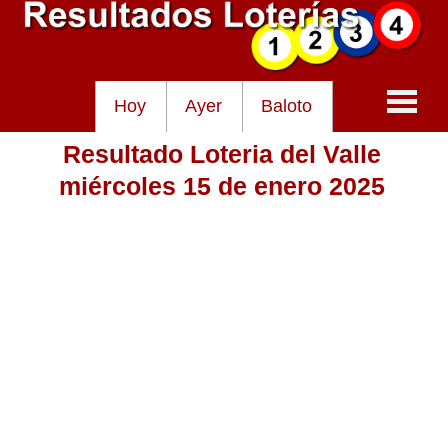
Hoy
Ayer
Baloto
Resultado Loteria del Valle
Baloto
miércoles 15 de enero 2025
Lotería de Cundinamarca
Lotería del Tolima
Lotería de la Cruz Roja
Lotería del Huila