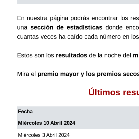
Saman de la suerte
En nuestra página podrás encontrar los re
una
sección de estadísticas
donde encon
Sinuano Día
cuantas veces ha caído cada número en los 
Sinuano Noche
Estos son los
resultados
de la noche del
mi
Super Chontico Noche
Mira el
premio mayor y los premios seco
Últimos res
Fecha
Miércoles 10 Abril 2024
Miércoles 3 Abril 2024