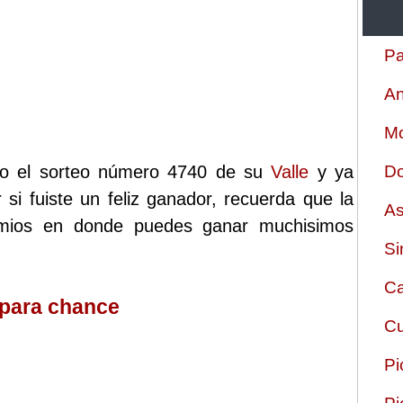
Pa
An
Mo
izo el sorteo número 4740 de su
Valle
y ya
Do
 si fuiste un feliz ganador, recuerda que la
As
remios en donde puedes ganar muchisimos
Si
Ca
 para chance
Cu
Pi