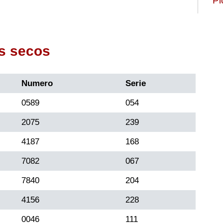
Pi
s secos
Numero
Serie
0589
054
2075
239
4187
168
7082
067
7840
204
4156
228
0046
111