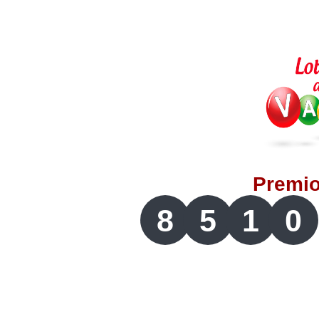
Lotería del Valle
Lotería del Meta
Lotería de Manizales
Lotería del Quindio
Premi
Lotería de Bogotá
8
5
1
0
Lotería de Risaralda
Lotería de Medellín
Lotería de Santander