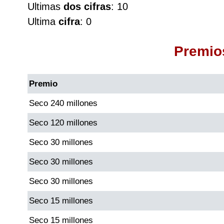
Ultimas
dos cifras
: 10
Cafeterito Tarde
Ultima
cifra
: 0
Cafeterito Noche
Premio
Caribeña Día
Premio
Caribeña Noche
Seco 240 millones
Seco 120 millones
Chontico Día
Seco 30 millones
Chontico Noche
Seco 30 millones
Seco 30 millones
Culona día
Seco 15 millones
Culona noche
Seco 15 millones