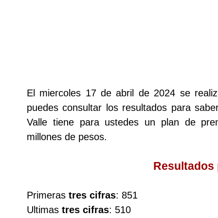
Lotería del Cauca
Lotería de Boyaca
Extra de Colombia
El miercoles 17 de abril de 2024 se real
puedes consultar los resultados para saber
Antioqueñita Día
Valle tiene para ustedes un plan de p
millones de pesos.
Antioqueñita Tarde
Resultados
Astro Sol
Primeras
tres cifras
: 851
Astro Luna
Ultimas
tres cifras
: 510