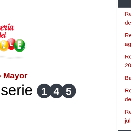
Re
de
Re
ag
Re
2
o Mayor
Ba
serie
1
4
5
Re
de
Re
ju