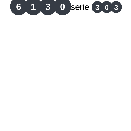
6
1
3
0
serie
3
0
3
Lotería del Cauca
Lotería de Boyaca
Extra de Colombia
Antioqueñita Día
Antioqueñita Tarde
Astro Sol
Astro Luna