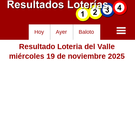
Hoy
Ayer
Baloto
Resultado Loteria del Valle
Baloto
miércoles 19 de noviembre 2025
Lotería de Cundinamarca
Lotería del Tolima
Lotería de la Cruz Roja
Lotería del Huila