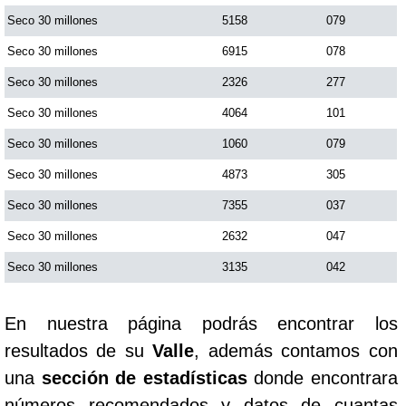
Seco 30 millones
5158
079
Saman de la suerte
Seco 30 millones
6915
078
Seco 30 millones
2326
277
Sinuano Día
Seco 30 millones
4064
101
Seco 30 millones
1060
079
Sinuano Noche
Seco 30 millones
4873
305
Seco 30 millones
7355
037
Super Chontico Noche
Seco 30 millones
2632
047
Seco 30 millones
3135
042
En nuestra página podrás encontrar los
resultados de su
Valle
, además contamos con
una
sección de estadísticas
donde encontrara
números recomendados y datos de cuantas