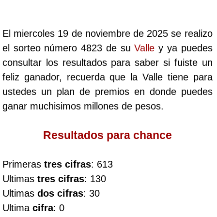
Cafeterito Tarde
El miercoles 19 de noviembre de 2025 se realizo
Cafeterito Noche
el sorteo número 4823 de su
Valle
y ya puedes
consultar los resultados para saber si fuiste un
Caribeña Día
feliz ganador, recuerda que la Valle tiene para
ustedes un plan de premios en donde puedes
Caribeña Noche
ganar muchisimos millones de pesos.
Chontico Día
Resultados para chance
Chontico Noche
Primeras
tres cifras
: 613
Ultimas
tres cifras
: 130
Culona día
Ultimas
dos cifras
: 30
Ultima
cifra
: 0
Culona noche