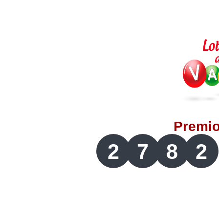
Lotería del Valle
Lotería del Meta
Lotería de Manizales
Lotería del Quindio
Premi
Lotería de Bogotá
2
7
8
2
Lotería de Risaralda
Lotería de Medellín
Lotería de Santander