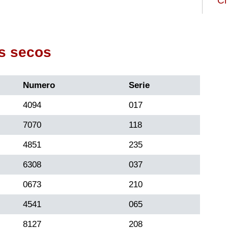
Ch
s secos
Numero
Serie
4094
017
7070
118
4851
235
6308
037
0673
210
4541
065
8127
208