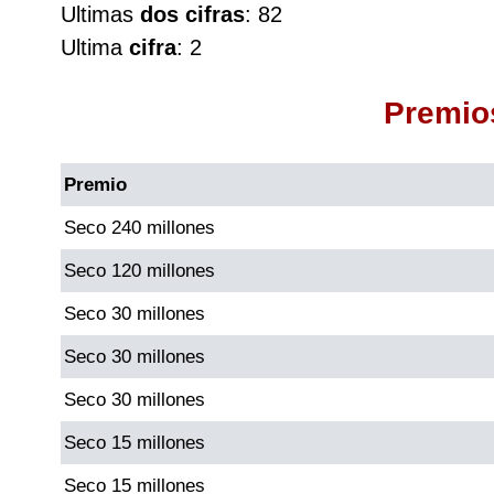
Ultimas
dos cifras
: 82
Cafeterito Tarde
Ultima
cifra
: 2
Cafeterito Noche
Premio
Caribeña Día
Premio
Caribeña Noche
Seco 240 millones
Seco 120 millones
Chontico Día
Seco 30 millones
Chontico Noche
Seco 30 millones
Seco 30 millones
Culona día
Seco 15 millones
Culona noche
Seco 15 millones