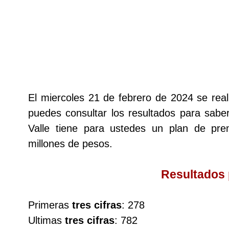
Lotería del Cauca
Lotería de Boyaca
Extra de Colombia
El miercoles 21 de febrero de 2024 se rea
puedes consultar los resultados para saber
Antioqueñita Día
Valle tiene para ustedes un plan de p
millones de pesos.
Antioqueñita Tarde
Resultados
Astro Sol
Primeras
tres cifras
: 278
Astro Luna
Ultimas
tres cifras
: 782