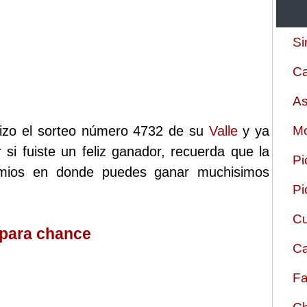
Si
Ca
As
lizo el sorteo número 4732 de su
Valle
y ya
Mo
 si fuiste un feliz ganador, recuerda que la
Pi
remios en donde puedes ganar muchisimos
Pi
Cu
 para chance
Ca
Fa