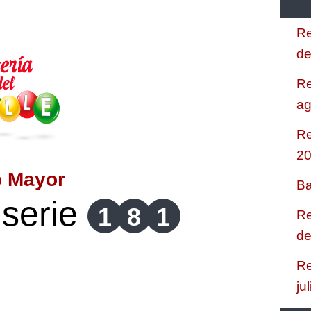
Re
de
Re
ag
Re
2
o Mayor
Ba
serie
1
8
1
Re
de
Re
ju