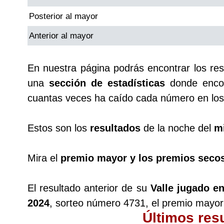
Posterior al mayor
Saman de la suerte
Anterior al mayor
Sinuano Día
En nuestra página podrás encontrar los re
una
sección de estadísticas
donde encon
Sinuano Noche
cuantas veces ha caído cada número en los 
Super Chontico Noche
Estos son los
resultados
de la noche del
mi
Mira el
premio mayor y los premios seco
El resultado anterior de su
Valle jugado e
2024
, sorteo número 4731, el premio mayor
Últimos res