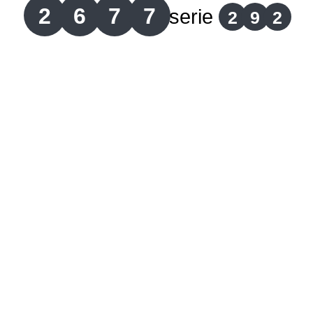
2
6
7
7
serie
2
9
2
Lotería del Cauca
Lotería de Boyaca
Extra de Colombia
Antioqueñita Día
Antioqueñita Tarde
Astro Sol
Astro Luna