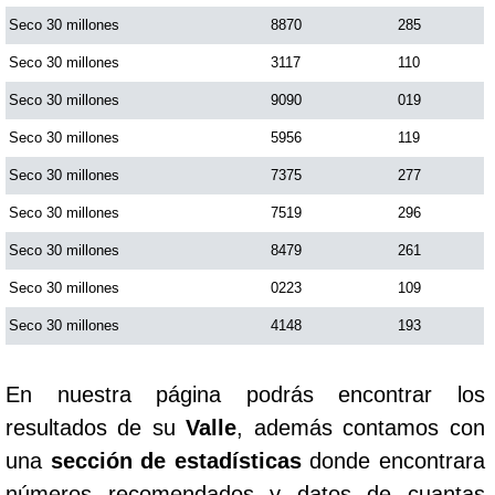
Seco 30 millones
8870
285
Saman de la suerte
Seco 30 millones
3117
110
Seco 30 millones
9090
019
Sinuano Día
Seco 30 millones
5956
119
Seco 30 millones
7375
277
Sinuano Noche
Seco 30 millones
7519
296
Seco 30 millones
8479
261
Super Chontico Noche
Seco 30 millones
0223
109
Seco 30 millones
4148
193
En nuestra página podrás encontrar los
resultados de su
Valle
, además contamos con
una
sección de estadísticas
donde encontrara
números recomendados y datos de cuantas