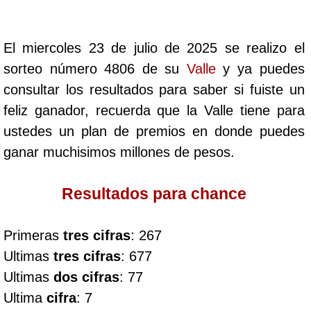
Cafeterito Tarde
El miercoles 23 de julio de 2025 se realizo el
Cafeterito Noche
sorteo número 4806 de su
Valle
y ya puedes
consultar los resultados para saber si fuiste un
Caribeña Día
feliz ganador, recuerda que la Valle tiene para
ustedes un plan de premios en donde puedes
Caribeña Noche
ganar muchisimos millones de pesos.
Chontico Día
Resultados para chance
Chontico Noche
Primeras
tres cifras
: 267
Ultimas
tres cifras
: 677
Culona día
Ultimas
dos cifras
: 77
Ultima
cifra
: 7
Culona noche