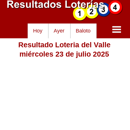
Hoy
Ayer
Baloto
Resultado Loteria del Valle
Baloto
miércoles 23 de julio 2025
Lotería de Cundinamarca
Lotería del Tolima
Lotería de la Cruz Roja
Lotería del Huila