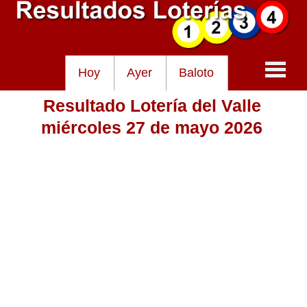
Hoy
Ayer
Baloto
Resultado Lotería del Valle
Baloto
miércoles 27 de mayo 2026
Lotería de Cundinamarca
Lotería del Tolima
Lotería de la Cruz Roja
Lotería del Huila