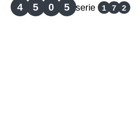
4
5
0
5
serie
1
7
2
Lotería del Cauca
Lotería de Boyaca
Extra de Colombia
Antioqueñita Día
Antioqueñita Tarde
Astro Sol
Astro Luna