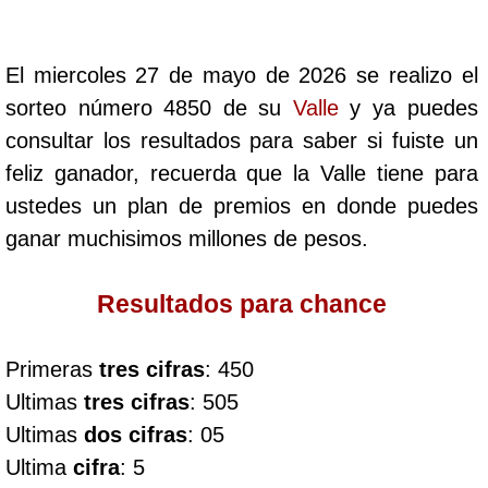
Cafeterito Tarde
El miercoles 27 de mayo de 2026 se realizo el
Cafeterito Noche
sorteo número 4850 de su
Valle
y ya puedes
consultar los resultados para saber si fuiste un
Caribeña Día
feliz ganador, recuerda que la Valle tiene para
ustedes un plan de premios en donde puedes
Caribeña Noche
ganar muchisimos millones de pesos.
Chontico Día
Resultados para chance
Chontico Noche
Primeras
tres cifras
: 450
Ultimas
tres cifras
: 505
Culona día
Ultimas
dos cifras
: 05
Ultima
cifra
: 5
Culona noche