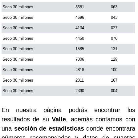
Seco 30 millones
8581
063
Saman de la suerte
Seco 30 millones
4696
043
Seco 30 millones
4134
027
Sinuano Día
Seco 30 millones
4450
076
Seco 30 millones
1585
131
Sinuano Noche
Seco 30 millones
7006
129
Seco 30 millones
2818
100
Super Chontico Noche
Seco 30 millones
2311
167
Seco 30 millones
2390
004
En nuestra página podrás encontrar los
resultados de su
Valle
, además contamos con
una
sección de estadísticas
donde encontrara
números recomendados y datos de cuantas