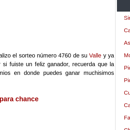
Si
Ca
As
alizo el sorteo número 4760 de su
Valle
y ya
Mo
 si fuiste un feliz ganador, recuerda que la
Pi
remios en donde puedes ganar muchisimos
Pi
Cu
 para chance
Ca
Fa