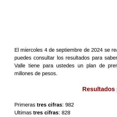
Lotería del Cauca
Lotería de Boyaca
Extra de Colombia
El miercoles 4 de septiembre de 2024 se re
puedes consultar los resultados para saber
Antioqueñita Día
Valle tiene para ustedes un plan de p
millones de pesos.
Antioqueñita Tarde
Resultados
Astro Sol
Primeras
tres cifras
: 982
Astro Luna
Ultimas
tres cifras
: 828