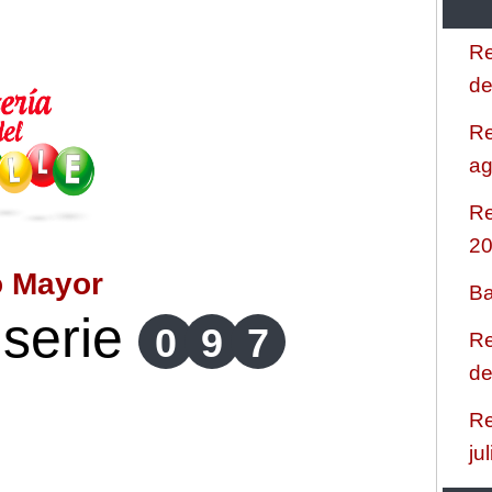
Re
de
Re
ag
Re
2
o Mayor
Ba
serie
0
9
7
Re
de
Re
ju