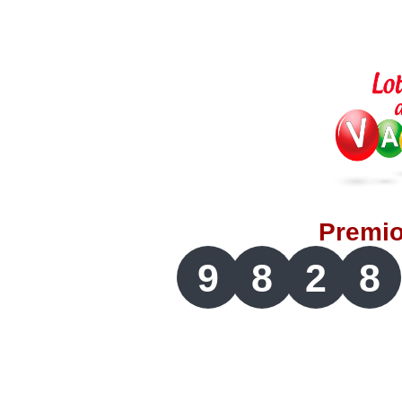
Lotería del Valle
Lotería del Meta
Lotería de Manizales
Lotería del Quindio
Premi
Lotería de Bogotá
9
8
2
8
Lotería de Risaralda
Lotería de Medellín
Lotería de Santander