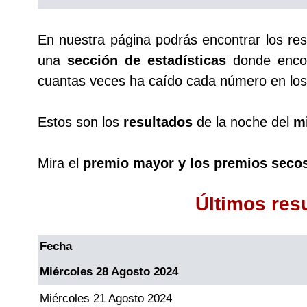
Saman de la suerte
En nuestra página podrás encontrar los re
una
sección de estadísticas
donde encon
Sinuano Día
cuantas veces ha caído cada número en los 
Sinuano Noche
Estos son los
resultados
de la noche del
m
Super Chontico Noche
Mira el
premio mayor y los premios seco
Últimos res
Fecha
Miércoles 28 Agosto 2024
Miércoles 21 Agosto 2024