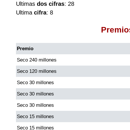
Ultimas
dos cifras
: 28
Cafeterito Tarde
Ultima
cifra
: 8
Cafeterito Noche
Premio
Caribeña Día
Premio
Caribeña Noche
Seco 240 millones
Seco 120 millones
Chontico Día
Seco 30 millones
Chontico Noche
Seco 30 millones
Seco 30 millones
Culona día
Seco 15 millones
Culona noche
Seco 15 millones