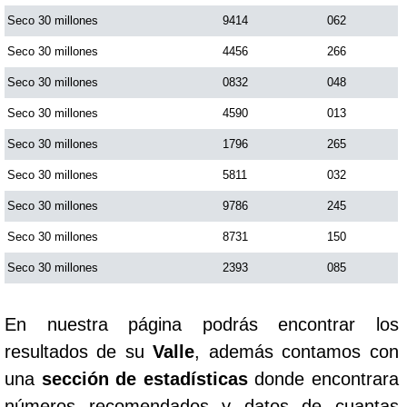
Seco 30 millones
9414
062
Saman de la suerte
Seco 30 millones
4456
266
Seco 30 millones
0832
048
Sinuano Día
Seco 30 millones
4590
013
Seco 30 millones
1796
265
Sinuano Noche
Seco 30 millones
5811
032
Seco 30 millones
9786
245
Super Chontico Noche
Seco 30 millones
8731
150
Seco 30 millones
2393
085
En nuestra página podrás encontrar los
resultados de su
Valle
, además contamos con
una
sección de estadísticas
donde encontrara
números recomendados y datos de cuantas