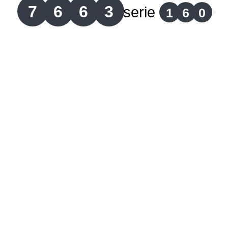
7
6
6
3
serie
1
6
0
Lotería del Cauca
Lotería de Boyaca
Extra de Colombia
Antioqueñita Día
Antioqueñita Tarde
Astro Sol
Astro Luna