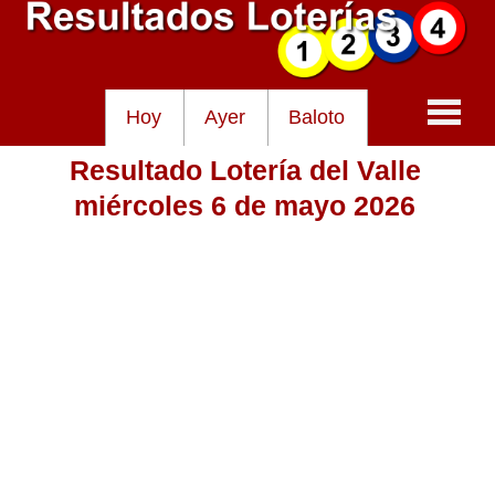
Hoy
Ayer
Baloto
Resultado Lotería del Valle
Baloto
miércoles 6 de mayo 2026
Lotería de Cundinamarca
Lotería del Tolima
Lotería de la Cruz Roja
Lotería del Huila