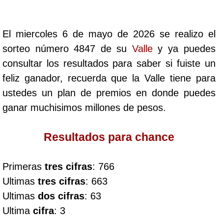
Cafeterito Tarde
El miercoles 6 de mayo de 2026 se realizo el
Cafeterito Noche
sorteo número 4847 de su
Valle
y ya puedes
consultar los resultados para saber si fuiste un
Caribeña Día
feliz ganador, recuerda que la Valle tiene para
ustedes un plan de premios en donde puedes
Caribeña Noche
ganar muchisimos millones de pesos.
Chontico Día
Resultados para chance
Chontico Noche
Primeras
tres cifras
: 766
Ultimas
tres cifras
: 663
Culona día
Ultimas
dos cifras
: 63
Ultima
cifra
: 3
Culona noche