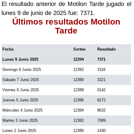
El resultado anterior de Motilon Tarde jugado el
Paisita Día
lunes 9 de junio de 2025 fue: 7371.
Últimos resultados Motilon
Paisita Noche
Tarde
Paisita 3
Fecha
Sorteo
Resultado
Lunes 9 Junio 2025
12394
7371
Pick 3 Día
Domingo 8 Junio 2025
12392
3118
Pick 3 Noche
Sábado 7 Junio 2025
12390
3221
Viernes 6 Junio 2025
12388
0142
Pick 4 Día
Jueves 5 Junio 2025
12386
9172
Miércoles 4 Junio 2025
12384
8632
Pick 4 Noche
Martes 3 Junio 2025
12382
7089
Lunes 2 Junio 2025
12380
1430
Pijao de Oro