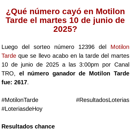
Cafeterito Tarde
¿Qué número cayó en Motilon
Tarde el martes 10 de junio de
Cafeterito Noche
2025?
Caribeña Día
Luego del sorteo número 12396 del
Motilon
Tarde
que se llevo acabo en la tarde del martes
Caribeña Noche
10 de junio de 2025 a las 3:00pm por Canal
TRO,
el número ganador de Motilon Tarde
Chontico Día
fue: 2617
.
Chontico Noche
#MotilonTarde #ResultadosLoterias
#LoteriasdeHoy
Culona día
Resultados chance
Culona noche