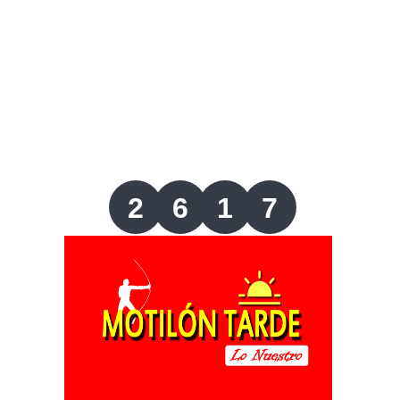
Lotería del Valle
Lotería del Meta
Lotería de Manizales
Lotería del Quindio
2
6
1
7
Lotería de Bogotá
Lotería de Risaralda
Lotería de Medellín
Lotería de Santander