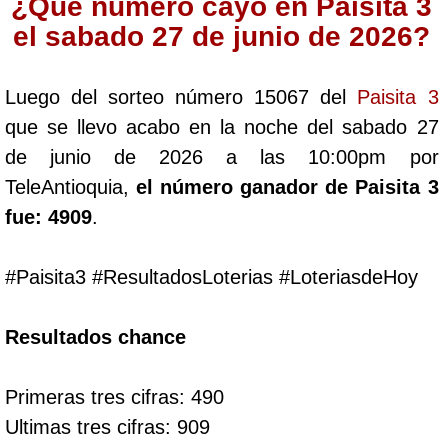
¿Qué número cayó en Paisita 3
Cafeterito Tarde
el sabado 27 de junio de 2026?
Cafeterito Noche
Luego del sorteo número 15067 del
Paisita 3
que se llevo acabo en la noche del sabado 27
Caribeña Día
de junio de 2026 a las 10:00pm por
TeleAntioquia,
el número ganador de Paisita 3
Caribeña Noche
fue: 4909
.
Chontico Día
#Paisita3 #ResultadosLoterias #LoteriasdeHoy
Chontico Noche
Resultados chance
Culona día
Primeras tres cifras: 490
Ultimas tres cifras: 909
Culona noche