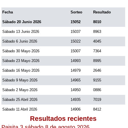
Paisita Día
Fecha
Sorteo
Resultado
Sábado 20 Junio 2026
15052
8010
Paisita Noche
Sábado 13 Junio 2026
15037
8963
Paisita 3
Sábado 6 Junio 2026
15022
4045
Sábado 30 Mayo 2026
15007
7364
Pick 3 Día
Sábado 23 Mayo 2026
14993
8995
Sábado 16 Mayo 2026
14979
2646
Pick 3 Noche
Sábado 9 Mayo 2026
14965
9155
Sábado 2 Mayo 2026
14950
0886
Pick 4 Día
Sábado 25 Abril 2026
14935
7019
Pick 4 Noche
Sábado 11 Abril 2026
14906
8412
Resultados recientes
Paisita 3 sábado 8 de agosto 2026
Pijao de Oro