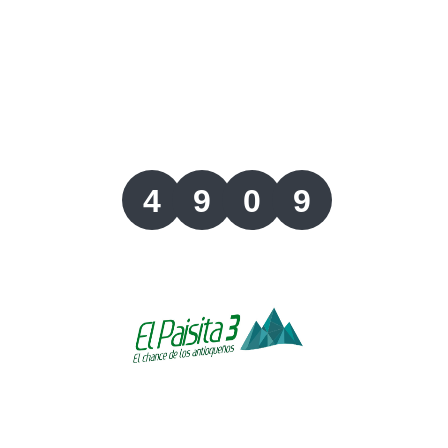
Lotería del Valle
Lotería del Meta
Lotería de Manizales
4
9
0
9
Lotería del Quindio
Lotería de Bogotá
Lotería de Risaralda
Lotería de Medellín
Lotería de Santander