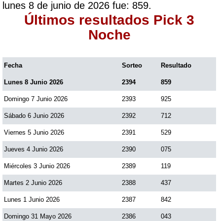
lunes 8 de junio de 2026 fue: 859.
Paisita Día
Últimos resultados Pick 3
Noche
Paisita Noche
Fecha
Sorteo
Resultado
Paisita 3
Lunes 8 Junio 2026
2394
859
Domingo 7 Junio 2026
2393
925
Pick 3 Día
Sábado 6 Junio 2026
2392
712
Pick 3 Noche
Viernes 5 Junio 2026
2391
529
Jueves 4 Junio 2026
2390
075
Pick 4 Día
Miércoles 3 Junio 2026
2389
119
Martes 2 Junio 2026
2388
437
Pick 4 Noche
Lunes 1 Junio 2026
2387
842
Domingo 31 Mayo 2026
2386
043
Pijao de Oro