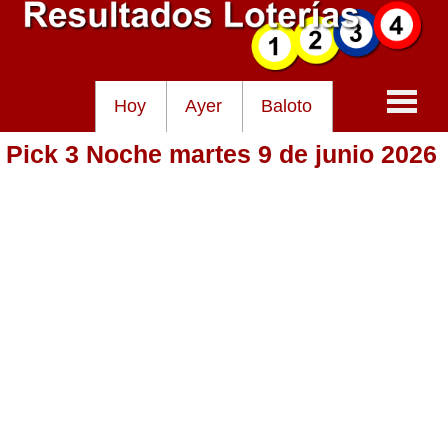
Hoy
Ayer
Baloto
Pick 3 Noche martes 9 de junio 2026
Baloto
Lotería de Cundinamarca
Lotería del Tolima
Lotería de la Cruz Roja
Lotería del Huila