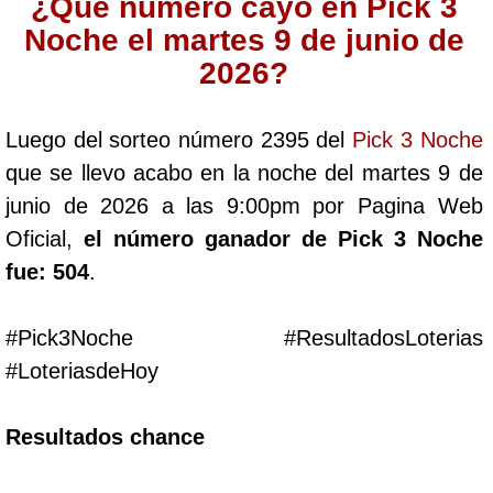
¿Qué número cayó en Pick 3
Cafeterito Tarde
Noche el martes 9 de junio de
2026?
Cafeterito Noche
Luego del sorteo número 2395 del
Pick 3 Noche
Caribeña Día
que se llevo acabo en la noche del martes 9 de
junio de 2026 a las 9:00pm por Pagina Web
Caribeña Noche
Oficial,
el número ganador de Pick 3 Noche
fue: 504
.
Chontico Día
#Pick3Noche #ResultadosLoterias
Chontico Noche
#LoteriasdeHoy
Culona día
Resultados chance
Culona noche