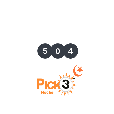
Lotería del Valle
Lotería del Meta
Lotería de Manizales
5
0
4
Lotería del Quindio
Lotería de Bogotá
Lotería de Risaralda
Lotería de Medellín
Lotería de Santander