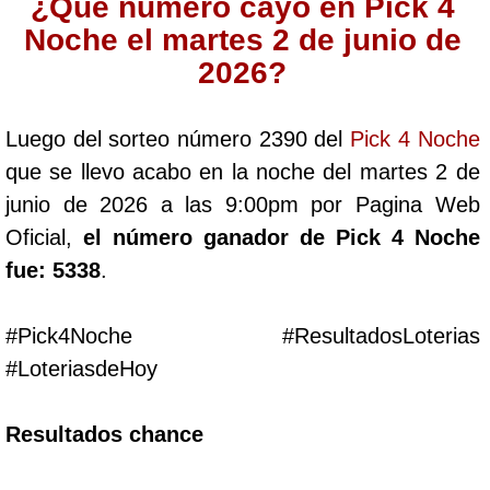
¿Qué número cayó en Pick 4
Cafeterito Tarde
Noche el martes 2 de junio de
2026?
Cafeterito Noche
Luego del sorteo número 2390 del
Pick 4 Noche
Caribeña Día
que se llevo acabo en la noche del martes 2 de
junio de 2026 a las 9:00pm por Pagina Web
Caribeña Noche
Oficial,
el número ganador de Pick 4 Noche
fue: 5338
.
Chontico Día
#Pick4Noche #ResultadosLoterias
Chontico Noche
#LoteriasdeHoy
Culona día
Resultados chance
Culona noche