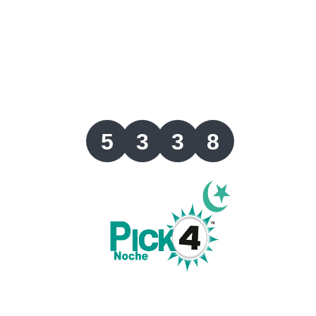
Lotería del Valle
Lotería del Meta
Lotería de Manizales
5
3
3
8
Lotería del Quindio
Lotería de Bogotá
Lotería de Risaralda
Lotería de Medellín
Lotería de Santander