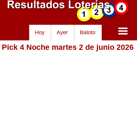
Hoy
Ayer
Baloto
Pick 4 Noche martes 2 de junio 2026
Baloto
Lotería de Cundinamarca
Lotería del Tolima
Lotería de la Cruz Roja
Lotería del Huila