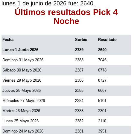
lunes 1 de junio de 2026 fue: 2640.
Paisita Día
Últimos resultados Pick 4
Noche
Paisita Noche
Fecha
Sorteo
Resultado
Paisita 3
Lunes 1 Junio 2026
2389
2640
Domingo 31 Mayo 2026
2388
7046
Pick 3 Día
Sábado 30 Mayo 2026
2387
0778
Pick 3 Noche
Viernes 29 Mayo 2026
2386
8727
Jueves 28 Mayo 2026
2385
6667
Pick 4 Día
Miércoles 27 Mayo 2026
2384
5101
Martes 26 Mayo 2026
2383
2301
Pick 4 Noche
Lunes 25 Mayo 2026
2382
2110
Domingo 24 Mayo 2026
2381
3951
Pijao de Oro