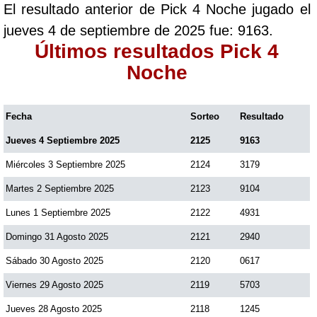
El resultado anterior de Pick 4 Noche jugado el
Paisita Día
jueves 4 de septiembre de 2025 fue: 9163.
Últimos resultados Pick 4
Paisita Noche
Noche
Paisita 3
Fecha
Sorteo
Resultado
Jueves 4 Septiembre 2025
2125
9163
Pick 3 Día
Miércoles 3 Septiembre 2025
2124
3179
Pick 3 Noche
Martes 2 Septiembre 2025
2123
9104
Lunes 1 Septiembre 2025
2122
4931
Pick 4 Día
Domingo 31 Agosto 2025
2121
2940
Sábado 30 Agosto 2025
2120
0617
Pick 4 Noche
Viernes 29 Agosto 2025
2119
5703
Jueves 28 Agosto 2025
2118
1245
Pijao de Oro