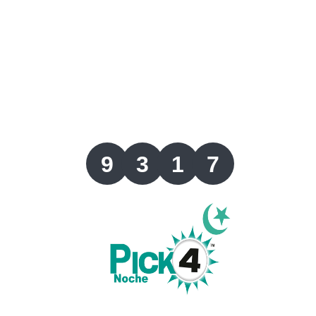
Lotería del Valle
Lotería del Meta
Lotería de Manizales
Lotería del Quindio
9
3
1
7
Lotería de Bogotá
Lotería de Risaralda
Lotería de Medellín
Lotería de Santander