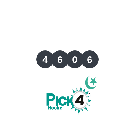
Lotería del Valle
Lotería del Meta
Lotería de Manizales
4
6
0
6
Lotería del Quindio
Lotería de Bogotá
Lotería de Risaralda
Lotería de Medellín
Lotería de Santander