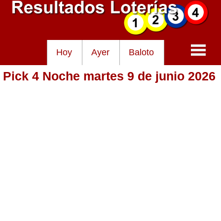
Hoy
Ayer
Baloto
Pick 4 Noche martes 9 de junio 2026
Baloto
Lotería de Cundinamarca
Lotería del Tolima
Lotería de la Cruz Roja
Lotería del Huila