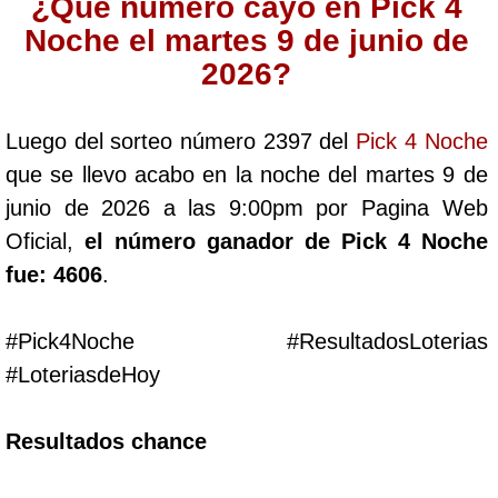
¿Qué número cayó en Pick 4
Cafeterito Tarde
Noche el martes 9 de junio de
2026?
Cafeterito Noche
Luego del sorteo número 2397 del
Pick 4 Noche
Caribeña Día
que se llevo acabo en la noche del martes 9 de
junio de 2026 a las 9:00pm por Pagina Web
Caribeña Noche
Oficial,
el número ganador de Pick 4 Noche
fue: 4606
.
Chontico Día
#Pick4Noche #ResultadosLoterias
Chontico Noche
#LoteriasdeHoy
Culona día
Resultados chance
Culona noche