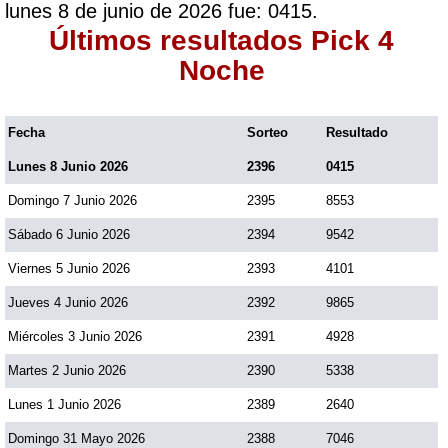
lunes 8 de junio de 2026 fue: 0415.
Paisita Día
Últimos resultados Pick 4
Noche
Paisita Noche
Fecha
Sorteo
Resultado
Paisita 3
Lunes 8 Junio 2026
2396
0415
Domingo 7 Junio 2026
2395
8553
Pick 3 Día
Sábado 6 Junio 2026
2394
9542
Pick 3 Noche
Viernes 5 Junio 2026
2393
4101
Jueves 4 Junio 2026
2392
9865
Pick 4 Día
Miércoles 3 Junio 2026
2391
4928
Martes 2 Junio 2026
2390
5338
Pick 4 Noche
Lunes 1 Junio 2026
2389
2640
Domingo 31 Mayo 2026
2388
7046
Pijao de Oro