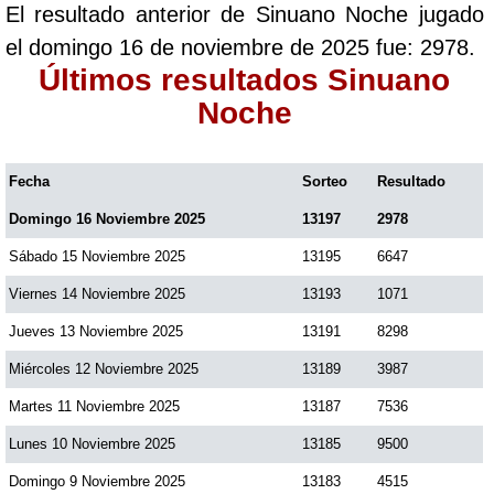
El resultado anterior de Sinuano Noche jugado
Paisita Día
el domingo 16 de noviembre de 2025 fue: 2978.
Últimos resultados Sinuano
Paisita Noche
Noche
Paisita 3
Fecha
Sorteo
Resultado
Domingo 16 Noviembre 2025
13197
2978
Pick 3 Día
Sábado 15 Noviembre 2025
13195
6647
Pick 3 Noche
Viernes 14 Noviembre 2025
13193
1071
Jueves 13 Noviembre 2025
13191
8298
Pick 4 Día
Miércoles 12 Noviembre 2025
13189
3987
Martes 11 Noviembre 2025
13187
7536
Pick 4 Noche
Lunes 10 Noviembre 2025
13185
9500
Domingo 9 Noviembre 2025
13183
4515
Pijao de Oro