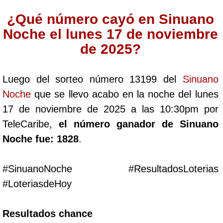
Cafeterito Tarde
¿Qué número cayó en Sinuano
Noche el lunes 17 de noviembre
Cafeterito Noche
de 2025?
Caribeña Día
Luego del sorteo número 13199 del
Sinuano
Noche
que se llevo acabo en la noche del lunes
Caribeña Noche
17 de noviembre de 2025 a las 10:30pm por
TeleCaribe,
el número ganador de Sinuano
Chontico Día
Noche fue: 1828
.
Chontico Noche
#SinuanoNoche #ResultadosLoterias
#LoteriasdeHoy
Culona día
Resultados chance
Culona noche