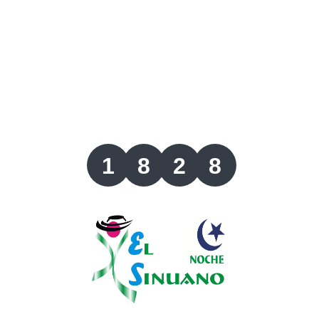
Lotería del Valle
Lotería del Meta
Lotería de Manizales
Lotería del Quindio
1
8
2
8
Lotería de Bogotá
Lotería de Risaralda
Lotería de Medellín
Lotería de Santander