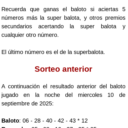
Paisita Día
Recuerda que ganas el baloto si aciertas 5
números más la super balota, y otros premios
Paisita Noche
secundarios acertando la super balota y
cualquier otro número.
Paisita 3
El último número es el de la superbalota.
Pick 3 Día
Sorteo anterior
Pick 3 Noche
A continuación el resultado anterior del baloto
Pick 4 Día
jugado en la noche del miercoles 10 de
septiembre de 2025:
Pick 4 Noche
Baloto
: 06 - 28 - 40 - 42 - 43 * 12
Pijao de Oro