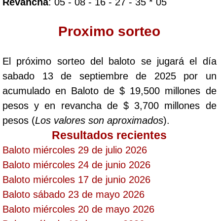
Revancha
: 05 - 08 - 16 - 27 - 35 * 05
Saman de la suerte
Proximo sorteo
Sinuano Día
El próximo sorteo del baloto se jugará el día
sabado 13 de septiembre de 2025 por un
Sinuano Noche
acumulado en Baloto de $ 19,500 millones de
pesos y en revancha de $ 3,700 millones de
Super Chontico Noche
pesos (
Los valores son aproximados
).
Resultados recientes
Baloto miércoles 29 de julio 2026
Baloto miércoles 24 de junio 2026
Baloto miércoles 17 de junio 2026
Baloto sábado 23 de mayo 2026
Baloto miércoles 20 de mayo 2026