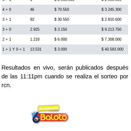
Cafeterito Tarde
4 + 0
46
$ 70.550
$ 3.245.300
3 + 1
92
$ 30.550
$ 2.810.600
Cafeterito Noche
3 + 0
2.925
$ 3.150
$ 9.213.750
2 + 1
1.218
$ 6.000
$ 7.308.000
Caribeña Día
1 + 1 Y 0 + 1
13.531
$ 3.000
$ 40.593.000
Caribeña Noche
Resultados en vivo, serán publicados después
de las 11:11pm cuando se realiza el sorteo por
Chontico Día
rcn.
Chontico Noche
Culona día
Culona noche