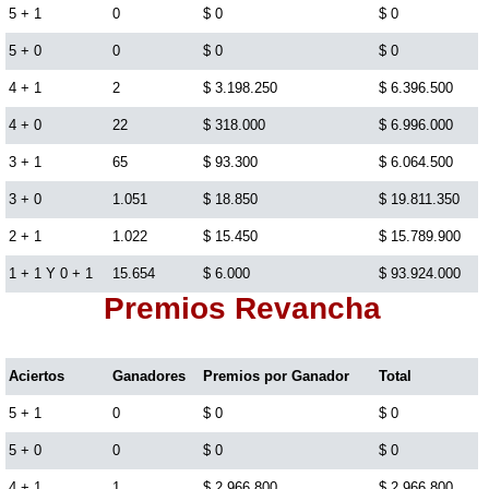
5 + 1
0
$ 0
$ 0
Lotería del Cauca
5 + 0
0
$ 0
$ 0
4 + 1
2
$ 3.198.250
$ 6.396.500
Lotería de Boyaca
4 + 0
22
$ 318.000
$ 6.996.000
3 + 1
65
$ 93.300
$ 6.064.500
Extra de Colombia
3 + 0
1.051
$ 18.850
$ 19.811.350
2 + 1
1.022
$ 15.450
$ 15.789.900
Antioqueñita Día
1 + 1 Y 0 + 1
15.654
$ 6.000
$ 93.924.000
Premios Revancha
Antioqueñita Tarde
Aciertos
Ganadores
Premios por Ganador
Total
Astro Sol
5 + 1
0
$ 0
$ 0
Astro Luna
5 + 0
0
$ 0
$ 0
4 + 1
1
$ 2.966.800
$ 2.966.800