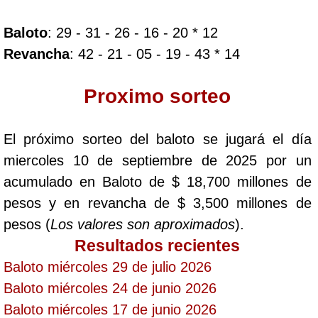
Baloto
: 29 - 31 - 26 - 16 - 20 * 12
Dorado Mañana
Revancha
: 42 - 21 - 05 - 19 - 43 * 14
Dorado Tarde
Proximo sorteo
Dorado Noche
El próximo sorteo del baloto se jugará el día
miercoles 10 de septiembre de 2025 por un
Fantástica Día
acumulado en Baloto de $ 18,700 millones de
pesos y en revancha de $ 3,500 millones de
Fantástica Noche
pesos (
Los valores son aproximados
).
Resultados recientes
Motilon Tarde
Baloto miércoles 29 de julio 2026
Baloto miércoles 24 de junio 2026
Motilon Noche
Baloto miércoles 17 de junio 2026