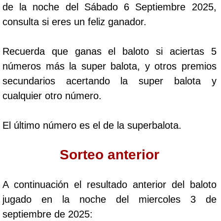
de la noche del Sábado 6 Septiembre 2025,
Cafeterito Tarde
consulta si eres un feliz ganador.
Cafeterito Noche
Recuerda que ganas el baloto si aciertas 5
números más la super balota, y otros premios
Caribeña Día
secundarios acertando la super balota y
cualquier otro número.
Caribeña Noche
El último número es el de la superbalota.
Chontico Día
Sorteo anterior
Chontico Noche
A continuación el resultado anterior del baloto
Culona día
jugado en la noche del miercoles 3 de
septiembre de 2025:
Culona noche