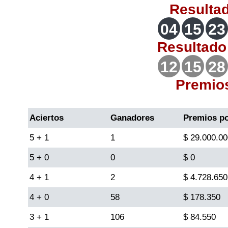
Resulta
Lotería del Valle
04
15
23
Lotería del Meta
Resultad
12
15
28
Lotería de Manizales
Premio
Lotería del Quindio
Aciertos
Ganadores
Premios p
Lotería de Bogotá
5 + 1
1
$ 29.000.00
5 + 0
0
$ 0
Lotería de Risaralda
4 + 1
2
$ 4.728.650
Lotería de Medellín
4 + 0
58
$ 178.350
3 + 1
106
$ 84.550
Lotería de Santander