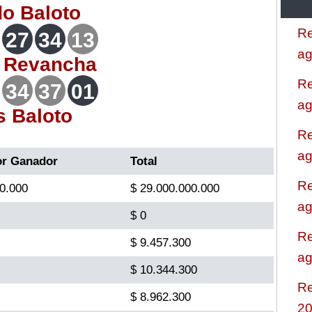
do
Baloto
Re
27
34
13
ag
o
Revancha
Re
34
37
01
ag
s Baloto
Re
ag
or Ganador
Total
Re
0.000
$ 29.000.000.000
ag
$ 0
Re
$ 9.457.300
ag
$ 10.344.300
Re
$ 8.962.300
2