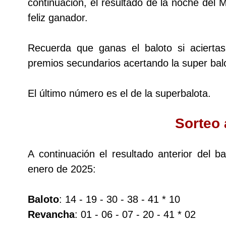
continuación, el resultado de la noche del 
feliz ganador.
Dorado Mañana
Recuerda que ganas el baloto si acierta
Dorado Tarde
premios secundarios acertando la super balo
Dorado Noche
El último número es el de la superbalota.
Fantástica Día
Sorteo 
Fantástica Noche
A continuación el resultado anterior del 
enero de 2025:
Motilon Tarde
Baloto
: 14 - 19 - 30 - 38 - 41 * 10
Motilon Noche
Revancha
: 01 - 06 - 07 - 20 - 41 * 02