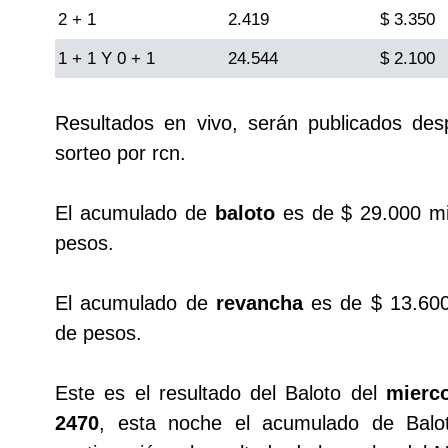
2 + 1
Cafeterito Tarde
2.419
$ 3.350
1 + 1 Y 0 + 1
24.544
$ 2.100
Cafeterito Noche
Resultados en vivo, serán publicados de
Caribeña Día
sorteo por rcn.
Caribeña Noche
El acumulado de
baloto
es de $ 29.000 mi
pesos.
Chontico Día
El acumulado de
revancha
es de $ 13.600
Chontico Noche
de pesos.
Culona día
Este es el resultado del Baloto del
mierc
2470
, esta noche el acumulado de Balo
Culona noche