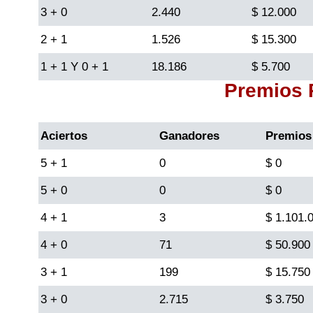
3 + 0
2.440
$ 12.000
Lotería del Cauca
2 + 1
1.526
$ 15.300
1 + 1 Y 0 + 1
18.186
$ 5.700
Lotería de Boyaca
Premios
Extra de Colombia
Aciertos
Ganadores
Premios
Antioqueñita Día
5 + 1
0
$ 0
5 + 0
0
$ 0
Antioqueñita Tarde
4 + 1
3
$ 1.101.
Astro Sol
4 + 0
71
$ 50.900
3 + 1
199
$ 15.750
Astro Luna
3 + 0
2.715
$ 3.750