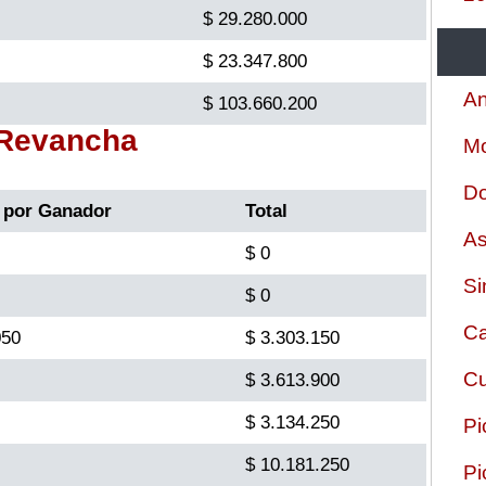
$ 29.280.000
$ 23.347.800
An
$ 103.660.200
 Revancha
Mo
Do
 por Ganador
Total
As
$ 0
Si
$ 0
Ca
050
$ 3.303.150
Cu
$ 3.613.900
$ 3.134.250
Pi
$ 10.181.250
Pi