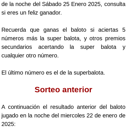
de la noche del Sábado 25 Enero 2025, consulta
Cafeterito Tarde
si eres un feliz ganador.
Cafeterito Noche
Recuerda que ganas el baloto si aciertas 5
números más la super balota, y otros premios
Caribeña Día
secundarios acertando la super balota y
cualquier otro número.
Caribeña Noche
El último número es el de la superbalota.
Chontico Día
Sorteo anterior
Chontico Noche
A continuación el resultado anterior del baloto
Culona día
jugado en la noche del miercoles 22 de enero de
2025:
Culona noche