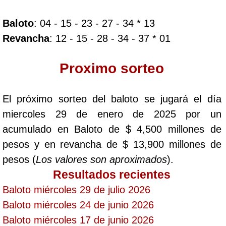
Baloto
: 04 - 15 - 23 - 27 - 34 * 13
Dorado Mañana
Revancha
: 12 - 15 - 28 - 34 - 37 * 01
Dorado Tarde
Proximo sorteo
Dorado Noche
El próximo sorteo del baloto se jugará el día
miercoles 29 de enero de 2025 por un
Fantástica Día
acumulado en Baloto de $ 4,500 millones de
pesos y en revancha de $ 13,900 millones de
Fantástica Noche
pesos (
Los valores son aproximados
).
Resultados recientes
Motilon Tarde
Baloto miércoles 29 de julio 2026
Baloto miércoles 24 de junio 2026
Motilon Noche
Baloto miércoles 17 de junio 2026