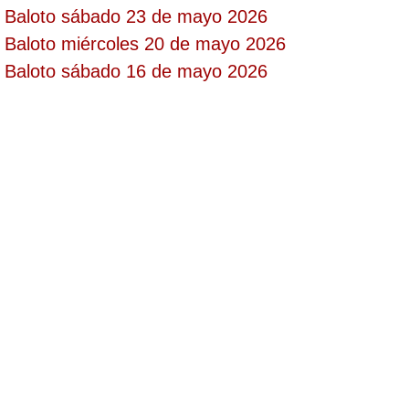
Baloto sábado 23 de mayo 2026
Paisita Día
Baloto miércoles 20 de mayo 2026
Baloto sábado 16 de mayo 2026
Paisita Noche
Paisita 3
Pick 3 Día
Pick 3 Noche
Pick 4 Día
Pick 4 Noche
Pijao de Oro