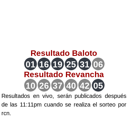
Lotería del Valle
Lotería del Meta
Lotería de Manizales
Resultado
Baloto
Lotería del Quindio
01
16
19
25
31
06
Resultado
Revancha
Lotería de Bogotá
10
26
37
40
42
05
Lotería de Risaralda
Resultados en vivo, serán publicados después
de las 11:11pm cuando se realiza el sorteo por
Lotería de Medellín
rcn.
Lotería de Santander