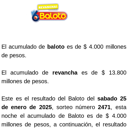
Lotería del Cauca
Lotería de Boyaca
El acumulado de
baloto
es de $ 4.000 millones
Extra de Colombia
de pesos.
Antioqueñita Día
El acumulado de
revancha
es de $ 13.800
millones de pesos.
Antioqueñita Tarde
Este es el resultado del Baloto del
sabado 25
Astro Sol
de enero de 2025
, sorteo número
2471
, esta
noche el acumulado de Baloto es de $ 4.000
Astro Luna
millones de pesos, a continuación, el resultado