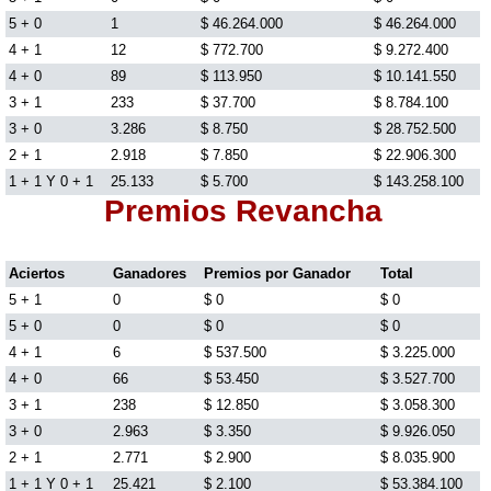
5 + 0
1
$ 46.264.000
$ 46.264.000
4 + 1
Lotería del Cauca
12
$ 772.700
$ 9.272.400
4 + 0
89
$ 113.950
$ 10.141.550
3 + 1
233
$ 37.700
$ 8.784.100
Lotería de Boyaca
3 + 0
3.286
$ 8.750
$ 28.752.500
2 + 1
2.918
$ 7.850
$ 22.906.300
1 + 1 Y 0 + 1
Extra de Colombia
25.133
$ 5.700
$ 143.258.100
Premios Revancha
Antioqueñita Día
Aciertos
Ganadores
Premios por Ganador
Total
5 + 1
0
$ 0
$ 0
Antioqueñita Tarde
5 + 0
0
$ 0
$ 0
4 + 1
6
$ 537.500
$ 3.225.000
4 + 0
Astro Sol
66
$ 53.450
$ 3.527.700
3 + 1
238
$ 12.850
$ 3.058.300
3 + 0
2.963
$ 3.350
$ 9.926.050
Astro Luna
2 + 1
2.771
$ 2.900
$ 8.035.900
1 + 1 Y 0 + 1
25.421
$ 2.100
$ 53.384.100