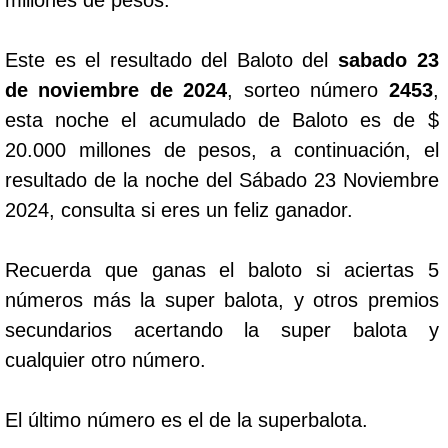
Dorado Mañana
Este es el resultado del Baloto del
sabado 23
de noviembre de 2024
, sorteo número
2453
,
Dorado Tarde
esta noche el acumulado de Baloto es de $
20.000 millones de pesos, a continuación, el
Dorado Noche
resultado de la noche del Sábado 23 Noviembre
2024, consulta si eres un feliz ganador.
Fantástica Día
Recuerda que ganas el baloto si aciertas 5
Fantástica Noche
números más la super balota, y otros premios
secundarios acertando la super balota y
Motilon Tarde
cualquier otro número.
Motilon Noche
El último número es el de la superbalota.