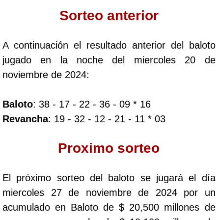
Paisita Día
Sorteo anterior
Paisita Noche
A continuación el resultado anterior del baloto
jugado en la noche del miercoles 20 de
Paisita 3
noviembre de 2024:
Pick 3 Día
Baloto
: 38 - 17 - 22 - 36 - 09 * 16
Revancha
: 19 - 32 - 12 - 21 - 11 * 03
Pick 3 Noche
Proximo sorteo
Pick 4 Día
El próximo sorteo del baloto se jugará el día
Pick 4 Noche
miercoles 27 de noviembre de 2024 por un
acumulado en Baloto de $ 20,500 millones de
Pijao de Oro