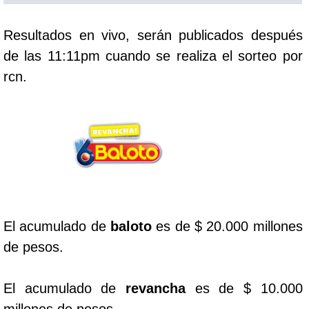
Cafeterito Tarde
Resultados en vivo, serán publicados después
de las 11:11pm cuando se realiza el sorteo por
Cafeterito Noche
rcn.
Caribeña Día
Caribeña Noche
Chontico Día
Chontico Noche
El acumulado de
baloto
es de $ 20.000 millones
de pesos.
Culona día
El acumulado de
revancha
es de $ 10.000
Culona noche
millones de pesos.