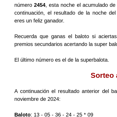
número
2454
, esta noche el acumulado de 
continuación, el resultado de la noche de
Lotería del Cauca
eres un feliz ganador.
Lotería de Boyaca
Recuerda que ganas el baloto si acierta
premios secundarios acertando la super balo
Extra de Colombia
El último número es el de la superbalota.
Antioqueñita Día
Sorteo 
Antioqueñita Tarde
A continuación el resultado anterior del 
Astro Sol
noviembre de 2024:
Astro Luna
Baloto
: 13 - 05 - 36 - 24 - 25 * 09