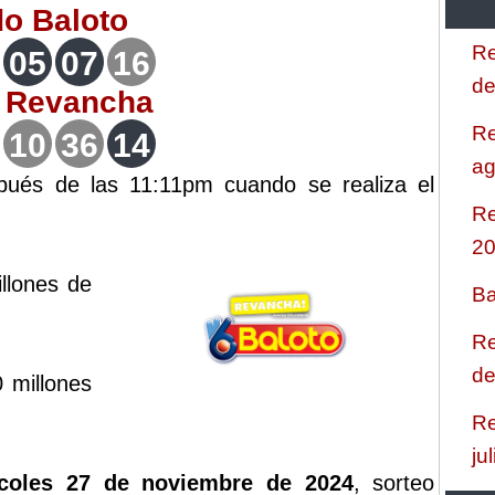
do
Baloto
Re
05
07
16
de
o
Revancha
Re
10
36
14
ag
spués de las 11:11pm cuando se realiza el
Re
2
llones de
Ba
Re
de
 millones
Re
ju
coles 27 de noviembre de 2024
, sorteo