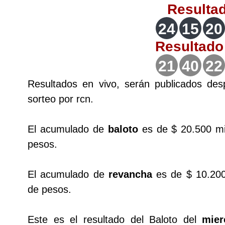
Resulta
Lotería del Valle
24
15
20
Lotería del Meta
Resultad
21
40
22
Lotería de Manizales
Resultados en vivo, serán publicados de
sorteo por rcn.
Lotería del Quindio
El acumulado de
Lotería de Bogotá
baloto
es de $ 20.500 mi
pesos.
Lotería de Risaralda
El acumulado de
revancha
es de $ 10.200
de pesos.
Lotería de Medellín
Este es el resultado del Baloto del
Lotería de Santander
mier