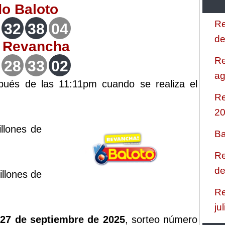
do
Baloto
Re
32
38
04
de
o
Revancha
Re
28
33
02
ag
spués de las 11:11pm cuando se realiza el
Re
2
llones de
Ba
Re
de
llones de
Re
ju
27 de septiembre de 2025
, sorteo número