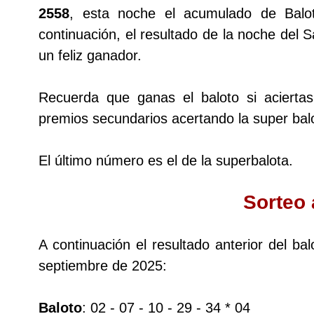
2558
, esta noche el acumulado de Balo
continuación, el resultado de la noche del
Lotería del Cauca
un feliz ganador.
Lotería de Boyaca
Recuerda que ganas el baloto si acierta
premios secundarios acertando la super balo
Extra de Colombia
El último número es el de la superbalota.
Antioqueñita Día
Sorteo 
Antioqueñita Tarde
A continuación el resultado anterior del b
Astro Sol
septiembre de 2025:
Astro Luna
Baloto
: 02 - 07 - 10 - 29 - 34 * 04