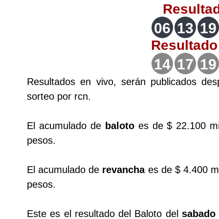
Resulta
Lotería del Valle
06
13
19
Lotería del Meta
Resultad
14
17
19
Lotería de Manizales
Resultados en vivo, serán publicados de
sorteo por rcn.
Lotería del Quindio
El acumulado de
Lotería de Bogotá
baloto
es de $ 22.100 mi
pesos.
Lotería de Risaralda
El acumulado de
revancha
es de $ 4.400 mi
pesos.
Lotería de Medellín
Este es el resultado del Baloto del
Lotería de Santander
sabado 