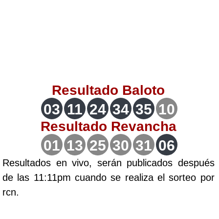
Lotería del Valle
Lotería del Meta
Lotería de Manizales
Resultado
Baloto
Lotería del Quindio
03
11
24
34
35
10
Resultado
Revancha
Lotería de Bogotá
01
13
25
30
31
06
Lotería de Risaralda
Resultados en vivo, serán publicados después
de las 11:11pm cuando se realiza el sorteo por
Lotería de Medellín
rcn.
Lotería de Santander