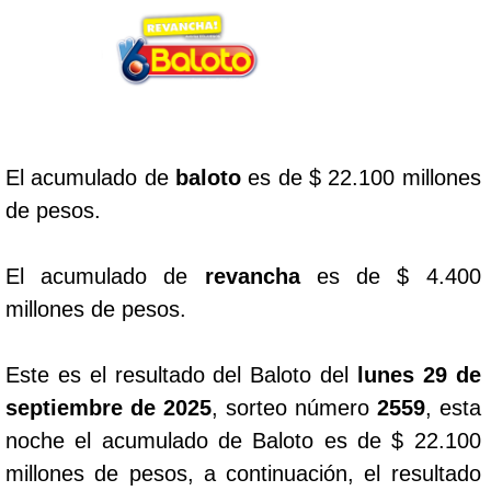
Lotería del Cauca
Lotería de Boyaca
El acumulado de
baloto
es de $ 22.100 millones
Extra de Colombia
de pesos.
Antioqueñita Día
El acumulado de
revancha
es de $ 4.400
millones de pesos.
Antioqueñita Tarde
Este es el resultado del Baloto del
lunes 29 de
Astro Sol
septiembre de 2025
, sorteo número
2559
, esta
noche el acumulado de Baloto es de $ 22.100
Astro Luna
millones de pesos, a continuación, el resultado