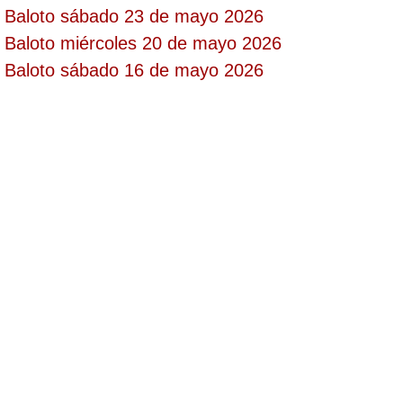
Baloto sábado 23 de mayo 2026
Paisita Día
Baloto miércoles 20 de mayo 2026
Baloto sábado 16 de mayo 2026
Paisita Noche
Paisita 3
Pick 3 Día
Pick 3 Noche
Pick 4 Día
Pick 4 Noche
Pijao de Oro