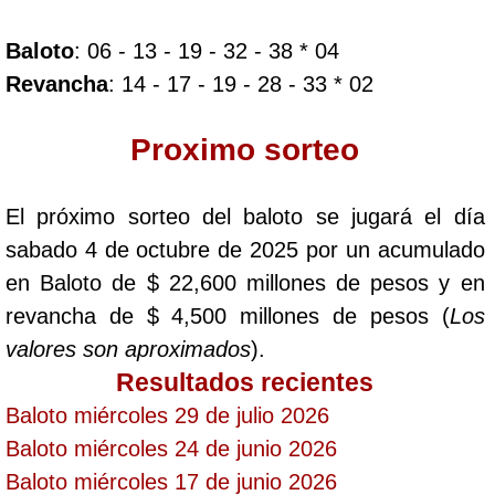
Baloto
: 06 - 13 - 19 - 32 - 38 * 04
Dorado Mañana
Revancha
: 14 - 17 - 19 - 28 - 33 * 02
Dorado Tarde
Proximo sorteo
Dorado Noche
El próximo sorteo del baloto se jugará el día
sabado 4 de octubre de 2025 por un acumulado
Fantástica Día
en Baloto de $ 22,600 millones de pesos y en
revancha de $ 4,500 millones de pesos (
Los
Fantástica Noche
valores son aproximados
).
Resultados recientes
Motilon Tarde
Baloto miércoles 29 de julio 2026
Baloto miércoles 24 de junio 2026
Motilon Noche
Baloto miércoles 17 de junio 2026