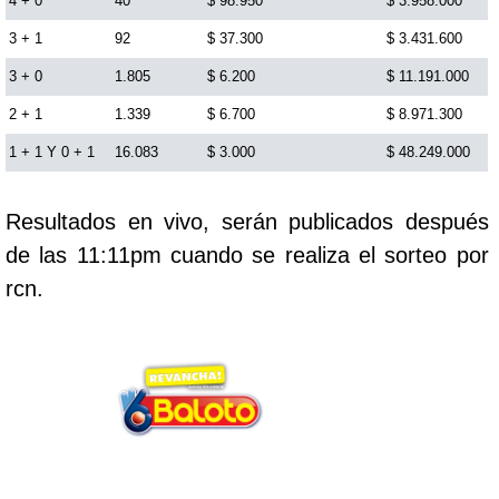
4 + 0
40
$ 98.950
$ 3.958.000
Cafeterito Tarde
3 + 1
92
$ 37.300
$ 3.431.600
3 + 0
1.805
$ 6.200
$ 11.191.000
Cafeterito Noche
2 + 1
1.339
$ 6.700
$ 8.971.300
1 + 1 Y 0 + 1
16.083
$ 3.000
$ 48.249.000
Caribeña Día
Resultados en vivo, serán publicados después
Caribeña Noche
de las 11:11pm cuando se realiza el sorteo por
rcn.
Chontico Día
Chontico Noche
Culona día
Culona noche