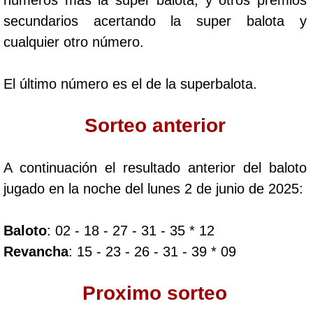
Paisita Día
secundarios acertando la super balota y
cualquier otro número.
Paisita Noche
El último número es el de la superbalota.
Paisita 3
Sorteo anterior
Pick 3 Día
A continuación el resultado anterior del baloto
Pick 3 Noche
jugado en la noche del lunes 2 de junio de 2025:
Pick 4 Día
Baloto
: 02 - 18 - 27 - 31 - 35 * 12
Revancha
: 15 - 23 - 26 - 31 - 39 * 09
Pick 4 Noche
Proximo sorteo
Pijao de Oro