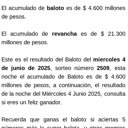
El acumulado de
baloto
es de $ 4.600 millones
Dorado Mañana
de pesos.
Dorado Tarde
El acumulado de
revancha
es de $ 21.300
millones de pesos.
Dorado Noche
Este es el resultado del Baloto del
miercoles 4
Fantástica Día
de junio de 2025
, sorteo número
2509
, esta
noche el acumulado de Baloto es de $ 4.600
Fantástica Noche
millones de pesos, a continuación, el resultado
de la noche del Miércoles 4 Junio 2025, consulta
Motilon Tarde
si eres un feliz ganador.
Motilon Noche
Recuerda que ganas el baloto si aciertas 5
números más la super balota, y otros premios