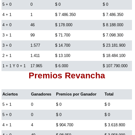
5 + 0
0
$ 0
$ 0
Lotería del Cauca
4 + 1
1
$ 7.486.350
$ 7.486.350
4 + 0
46
$ 178.000
$ 8.188.000
Lotería de Boyaca
3 + 1
99
$ 71.700
$ 7.098.300
3 + 0
1.577
$ 14.700
$ 23.181.900
Extra de Colombia
2 + 1
1.411
$ 13.100
$ 18.484.100
1 + 1 Y 0 + 1
17.965
$ 6.000
$ 107.790.000
Antioqueñita Día
Premios Revancha
Antioqueñita Tarde
Aciertos
Ganadores
Premios por Ganador
Total
Astro Sol
5 + 1
0
$ 0
$ 0
5 + 0
0
$ 0
$ 0
Astro Luna
4 + 1
4
$ 904.700
$ 3.618.800