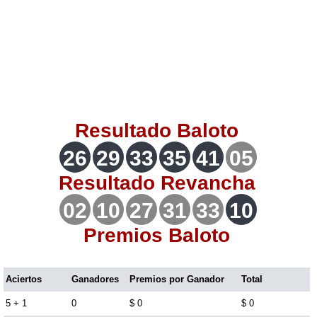
Lotería del Valle
Lotería del Meta
Lotería de Manizales
Resultado
Baloto
Lotería del Quindio
26
29
33
35
41
05
Resultado
Revancha
Lotería de Bogotá
02
10
27
31
33
10
Lotería de Risaralda
Premios Baloto
Lotería de Medellín
Aciertos
Ganadores
Premios por Ganador
Total
5 + 1
0
$ 0
$ 0
Lotería de Santander