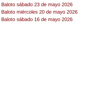
Baloto sábado 23 de mayo 2026
Paisita Día
Baloto miércoles 20 de mayo 2026
Baloto sábado 16 de mayo 2026
Paisita Noche
Paisita 3
Pick 3 Día
Pick 3 Noche
Pick 4 Día
Pick 4 Noche
Pijao de Oro