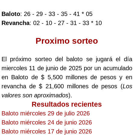
Baloto
: 26 - 29 - 33 - 35 - 41 * 05
Dorado Mañana
Revancha
: 02 - 10 - 27 - 31 - 33 * 10
Dorado Tarde
Proximo sorteo
Dorado Noche
El próximo sorteo del baloto se jugará el día
miercoles 11 de junio de 2025 por un acumulado
Fantástica Día
en Baloto de $ 5,500 millones de pesos y en
revancha de $ 21,600 millones de pesos (
Los
Fantástica Noche
valores son aproximados
).
Resultados recientes
Motilon Tarde
Baloto miércoles 29 de julio 2026
Baloto miércoles 24 de junio 2026
Motilon Noche
Baloto miércoles 17 de junio 2026