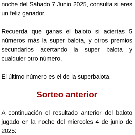
noche del Sábado 7 Junio 2025, consulta si eres
Cafeterito Tarde
un feliz ganador.
Cafeterito Noche
Recuerda que ganas el baloto si aciertas 5
números más la super balota, y otros premios
Caribeña Día
secundarios acertando la super balota y
cualquier otro número.
Caribeña Noche
El último número es el de la superbalota.
Chontico Día
Sorteo anterior
Chontico Noche
A continuación el resultado anterior del baloto
Culona día
jugado en la noche del miercoles 4 de junio de
2025:
Culona noche