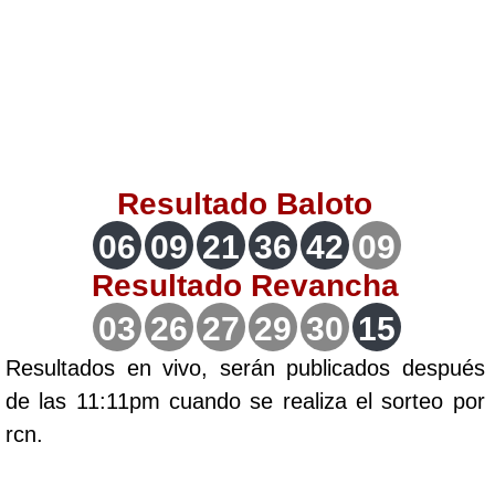
Lotería del Valle
Lotería del Meta
Lotería de Manizales
Resultado
Baloto
Lotería del Quindio
06
09
21
36
42
09
Resultado
Revancha
Lotería de Bogotá
03
26
27
29
30
15
Lotería de Risaralda
Resultados en vivo, serán publicados después
de las 11:11pm cuando se realiza el sorteo por
Lotería de Medellín
rcn.
Lotería de Santander