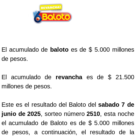
Lotería del Cauca
Lotería de Boyaca
El acumulado de
baloto
es de $ 5.000 millones
Extra de Colombia
de pesos.
Antioqueñita Día
El acumulado de
revancha
es de $ 21.500
millones de pesos.
Antioqueñita Tarde
Este es el resultado del Baloto del
sabado 7 de
Astro Sol
junio de 2025
, sorteo número
2510
, esta noche
el acumulado de Baloto es de $ 5.000 millones
Astro Luna
de pesos, a continuación, el resultado de la