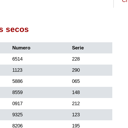
Ch
s secos
Numero
Serie
6514
228
1123
290
5886
065
8559
148
0917
212
9325
123
8206
195