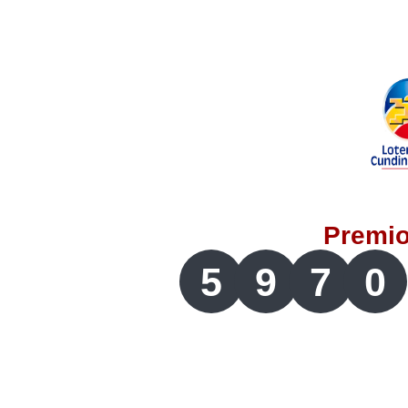
Lotería del Valle
Lotería del Meta
Lotería de Manizales
Lotería del Quindio
Premi
Lotería de Bogotá
5
9
7
0
Lotería de Risaralda
Lotería de Medellín
Lotería de Santander