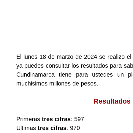
Lotería del Cauca
Lotería de Boyaca
Extra de Colombia
El lunes 18 de marzo de 2024 se realizo e
ya puedes consultar los resultados para sabe
Antioqueñita Día
Cundinamarca tiene para ustedes un 
muchisimos millones de pesos.
Antioqueñita Tarde
Resultados
Astro Sol
Primeras
tres cifras
: 597
Astro Luna
Ultimas
tres cifras
: 970