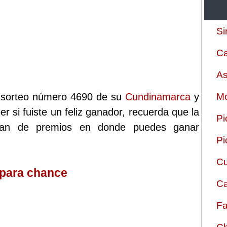
Si
Ca
As
l sorteo número 4690 de su
Cundinamarca
y
Mo
r si fuiste un feliz ganador, recuerda que la
Pi
plan de premios en donde puedes ganar
Pi
Cu
 para chance
Ca
Fa