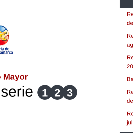
Re
de
Re
ag
Re
2
o Mayor
Ba
serie
1
2
3
Re
de
Re
ju