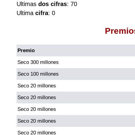
Ultimas
dos cifras
: 70
Cafeterito Tarde
Ultima
cifra
: 0
Cafeterito Noche
Premio
Caribeña Día
Premio
Caribeña Noche
Seco 300 millones
Seco 100 millones
Chontico Día
Seco 20 millones
Chontico Noche
Seco 20 millones
Seco 20 millones
Culona día
Seco 20 millones
Culona noche
Seco 20 millones