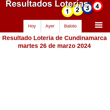
Hoy
Ayer
Baloto
Resultado Loteria de Cundinamarca
Baloto
martes 26 de marzo 2024
Lotería de Cundinamarca
Lotería del Tolima
Lotería de la Cruz Roja
Lotería del Huila