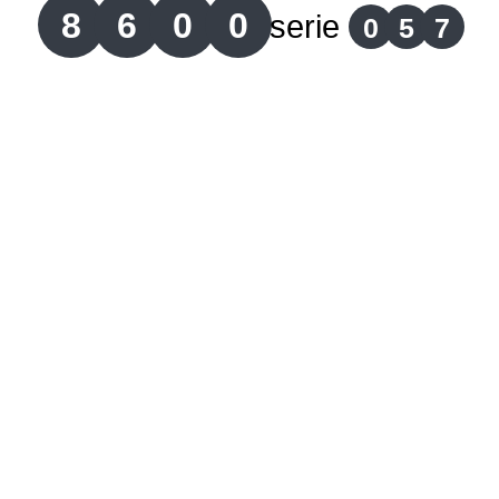
8
6
0
0
serie
0
5
7
Lotería del Cauca
Lotería de Boyaca
Extra de Colombia
Antioqueñita Día
Antioqueñita Tarde
Astro Sol
Astro Luna