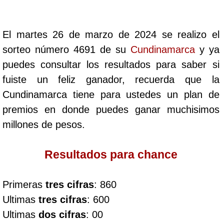
Cafeterito Tarde
El martes 26 de marzo de 2024 se realizo el
Cafeterito Noche
sorteo número 4691 de su
Cundinamarca
y ya
puedes consultar los resultados para saber si
Caribeña Día
fuiste un feliz ganador, recuerda que la
Cundinamarca tiene para ustedes un plan de
Caribeña Noche
premios en donde puedes ganar muchisimos
millones de pesos.
Chontico Día
Resultados para chance
Chontico Noche
Primeras
tres cifras
: 860
Culona día
Ultimas
tres cifras
: 600
Ultimas
dos cifras
: 00
Culona noche