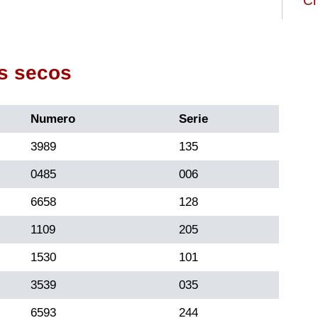
Ch
s secos
Numero
Serie
3989
135
0485
006
6658
128
1109
205
1530
101
3539
035
6593
244