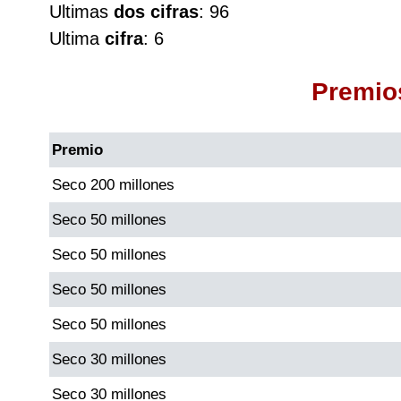
Ultimas
dos cifras
: 96
Cafeterito Tarde
Ultima
cifra
: 6
Cafeterito Noche
Premio
Caribeña Día
Premio
Caribeña Noche
Seco 200 millones
Seco 50 millones
Chontico Día
Seco 50 millones
Chontico Noche
Seco 50 millones
Seco 50 millones
Culona día
Seco 30 millones
Culona noche
Seco 30 millones