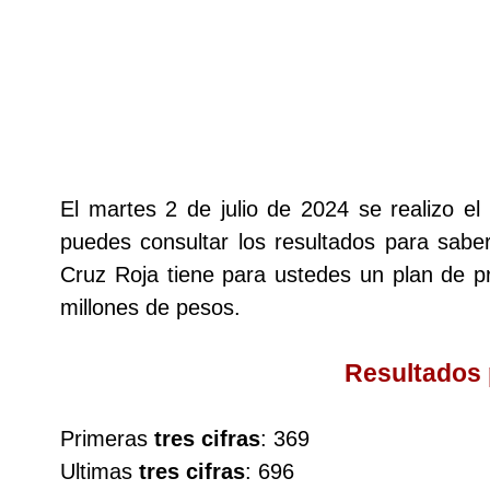
Lotería del Cauca
Lotería de Boyaca
Extra de Colombia
El martes 2 de julio de 2024 se realizo 
puedes consultar los resultados para saber
Antioqueñita Día
Cruz Roja tiene para ustedes un plan de
millones de pesos.
Antioqueñita Tarde
Resultados
Astro Sol
Primeras
tres cifras
: 369
Astro Luna
Ultimas
tres cifras
: 696