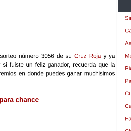
Si
Ca
As
el sorteo número 3056 de su
Cruz Roja
y ya
Mo
 si fuiste un feliz ganador, recuerda que la
Pi
 premios en donde puedes ganar muchisimos
Pi
Cu
 para chance
Ca
Fa