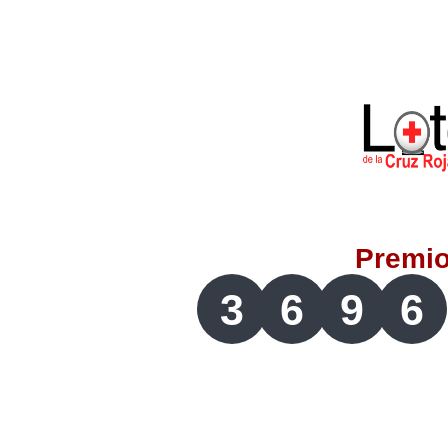
Lotería del Valle
Lotería del Meta
Lotería de Manizales
Lotería del Quindio
Premi
Lotería de Bogotá
3
6
9
6
Lotería de Risaralda
Lotería de Medellín
Lotería de Santander