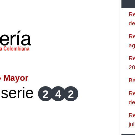
Re
de
Re
ag
Re
2
o Mayor
Ba
serie
2
4
2
Re
de
Re
ju