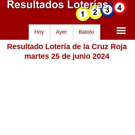
Hoy
Ayer
Baloto
Resultado Lotería de la Cruz Roja
Baloto
martes 25 de junio 2024
Lotería de Cundinamarca
Lotería del Tolima
Lotería de la Cruz Roja
Lotería del Huila