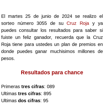
Cafeterito Tarde
El martes 25 de junio de 2024 se realizo el
Cafeterito Noche
sorteo número 3055 de su
Cruz Roja
y ya
puedes consultar los resultados para saber si
Caribeña Día
fuiste un feliz ganador, recuerda que la Cruz
Roja tiene para ustedes un plan de premios en
Caribeña Noche
donde puedes ganar muchisimos millones de
pesos.
Chontico Día
Resultados para chance
Chontico Noche
Primeras
tres cifras
: 089
Culona día
Ultimas
tres cifras
: 895
Ultimas
dos cifras
: 95
Culona noche