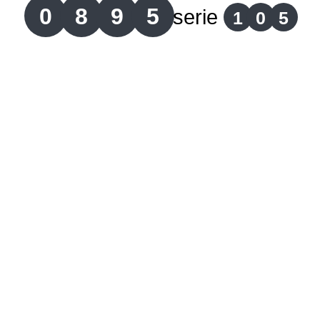
0
8
9
5
serie
1
0
5
Lotería del Cauca
Lotería de Boyaca
Extra de Colombia
Antioqueñita Día
Antioqueñita Tarde
Astro Sol
Astro Luna