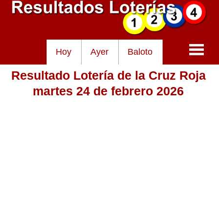
Hoy
Ayer
Baloto
Resultado Lotería de la Cruz Roja
Baloto
martes 24 de febrero 2026
Lotería de Cundinamarca
Lotería del Tolima
Lotería de la Cruz Roja
Lotería del Huila