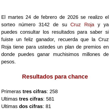
Cafeterito Tarde
El martes 24 de febrero de 2026 se realizo el
Cafeterito Noche
sorteo número 3142 de su
Cruz Roja
y ya
puedes consultar los resultados para saber si
Caribeña Día
fuiste un feliz ganador, recuerda que la Cruz
Roja tiene para ustedes un plan de premios en
Caribeña Noche
donde puedes ganar muchisimos millones de
pesos.
Chontico Día
Resultados para chance
Chontico Noche
Primeras
tres cifras
: 258
Culona día
Ultimas
tres cifras
: 581
Ultimas
dos cifras
: 81
Culona noche