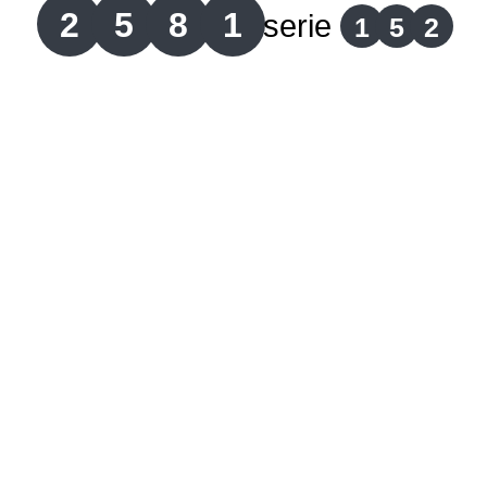
2
5
8
1
serie
1
5
2
Lotería del Cauca
Lotería de Boyaca
Extra de Colombia
Antioqueñita Día
Antioqueñita Tarde
Astro Sol
Astro Luna