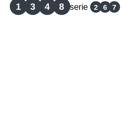
1
3
4
8
serie
2
6
7
Lotería del Cauca
Lotería de Boyaca
Extra de Colombia
Antioqueñita Día
Antioqueñita Tarde
Astro Sol
Astro Luna