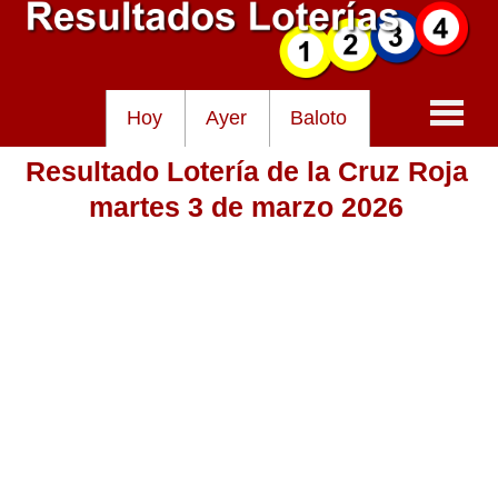
Hoy
Ayer
Baloto
Resultado Lotería de la Cruz Roja
Baloto
martes 3 de marzo 2026
Lotería de Cundinamarca
Lotería del Tolima
Lotería de la Cruz Roja
Lotería del Huila