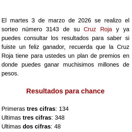
Cafeterito Tarde
El martes 3 de marzo de 2026 se realizo el
Cafeterito Noche
sorteo número 3143 de su
Cruz Roja
y ya
puedes consultar los resultados para saber si
Caribeña Día
fuiste un feliz ganador, recuerda que la Cruz
Roja tiene para ustedes un plan de premios en
Caribeña Noche
donde puedes ganar muchisimos millones de
pesos.
Chontico Día
Resultados para chance
Chontico Noche
Primeras
tres cifras
: 134
Culona día
Ultimas
tres cifras
: 348
Ultimas
dos cifras
: 48
Culona noche