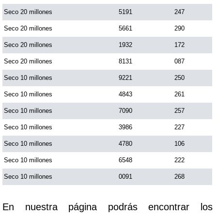
Paisita Día
Seco 20 millones
5191
247
Seco 20 millones
5661
290
Paisita Noche
Seco 20 millones
1932
172
Seco 20 millones
8131
087
Paisita 3
Seco 10 millones
9221
250
Seco 10 millones
4843
261
Pick 3 Día
Seco 10 millones
7090
257
Pick 3 Noche
Seco 10 millones
3986
227
Seco 10 millones
4780
106
Pick 4 Día
Seco 10 millones
6548
222
Seco 10 millones
0091
268
Pick 4 Noche
En nuestra página podrás encontrar los
Pijao de Oro