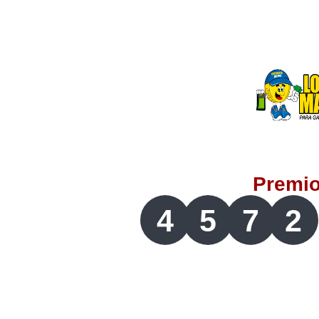
Lotería del Valle
Lotería del Meta
Lotería de Manizales
Lotería del Quindio
Premi
Lotería de Bogotá
4
5
7
2
Lotería de Risaralda
Lotería de Medellín
Lotería de Santander