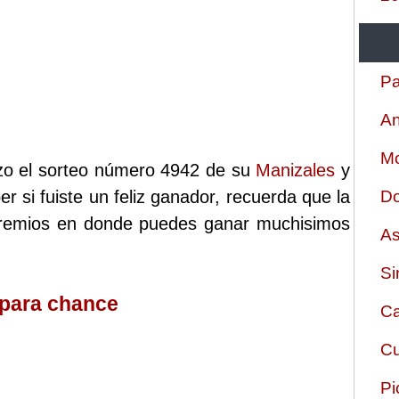
Pa
An
Mo
izo el sorteo número 4942 de su
Manizales
y
r si fuiste un feliz ganador, recuerda que la
Do
 premios en donde puedes ganar muchisimos
As
Si
 para chance
Ca
Cu
Pi