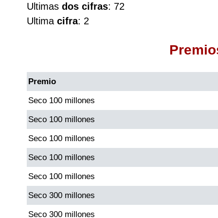
Ultimas
dos cifras
: 72
Cafeterito Tarde
Ultima
cifra
: 2
Cafeterito Noche
Premio
Caribeña Día
Premio
Caribeña Noche
Seco 100 millones
Seco 100 millones
Chontico Día
Seco 100 millones
Chontico Noche
Seco 100 millones
Seco 100 millones
Culona día
Seco 300 millones
Culona noche
Seco 300 millones