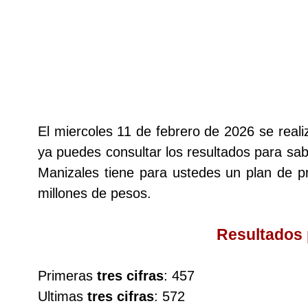
Lotería del Cauca
Lotería de Boyaca
Extra de Colombia
El miercoles 11 de febrero de 2026 se real
ya puedes consultar los resultados para sabe
Antioqueñita Día
Manizales tiene para ustedes un plan de
millones de pesos.
Antioqueñita Tarde
Resultados
Astro Sol
Primeras
tres cifras
: 457
Astro Luna
Ultimas
tres cifras
: 572