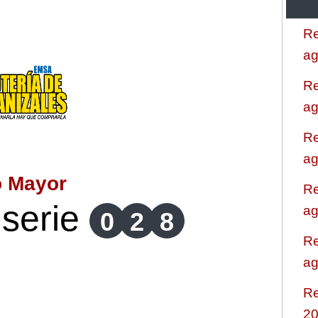
Re
ag
Re
ag
Re
ag
o Mayor
Re
serie
ag
0
2
8
Re
ag
Re
2