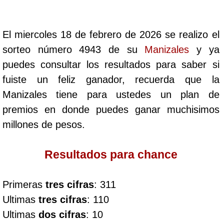
Cafeterito Tarde
El miercoles 18 de febrero de 2026 se realizo el
Cafeterito Noche
sorteo número 4943 de su
Manizales
y ya
puedes consultar los resultados para saber si
Caribeña Día
fuiste un feliz ganador, recuerda que la
Manizales tiene para ustedes un plan de
Caribeña Noche
premios en donde puedes ganar muchisimos
millones de pesos.
Chontico Día
Resultados para chance
Chontico Noche
Primeras
tres cifras
: 311
Culona día
Ultimas
tres cifras
: 110
Ultimas
dos cifras
: 10
Culona noche