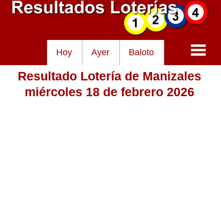
Hoy
Ayer
Baloto
Resultado Lotería de Manizales
Baloto
miércoles 18 de febrero 2026
Lotería de Cundinamarca
Lotería del Tolima
Lotería de la Cruz Roja
Lotería del Huila