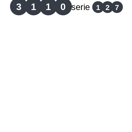
3
1
1
0
serie
1
2
7
Lotería del Cauca
Lotería de Boyaca
Extra de Colombia
Antioqueñita Día
Antioqueñita Tarde
Astro Sol
Astro Luna