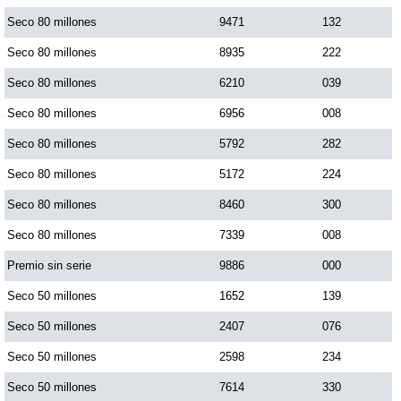
Paisita Día
Seco 80 millones
9471
132
Seco 80 millones
8935
222
Paisita Noche
Seco 80 millones
6210
039
Seco 80 millones
6956
008
Paisita 3
Seco 80 millones
5792
282
Seco 80 millones
5172
224
Pick 3 Día
Seco 80 millones
8460
300
Pick 3 Noche
Seco 80 millones
7339
008
Premio sin serie
9886
000
Pick 4 Día
Seco 50 millones
1652
139
Seco 50 millones
2407
076
Pick 4 Noche
Seco 50 millones
2598
234
Seco 50 millones
7614
330
Pijao de Oro