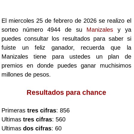
Cafeterito Tarde
El miercoles 25 de febrero de 2026 se realizo el
Cafeterito Noche
sorteo número 4944 de su
Manizales
y ya
puedes consultar los resultados para saber si
Caribeña Día
fuiste un feliz ganador, recuerda que la
Manizales tiene para ustedes un plan de
Caribeña Noche
premios en donde puedes ganar muchisimos
millones de pesos.
Chontico Día
Resultados para chance
Chontico Noche
Primeras
tres cifras
: 856
Culona día
Ultimas
tres cifras
: 560
Ultimas
dos cifras
: 60
Culona noche