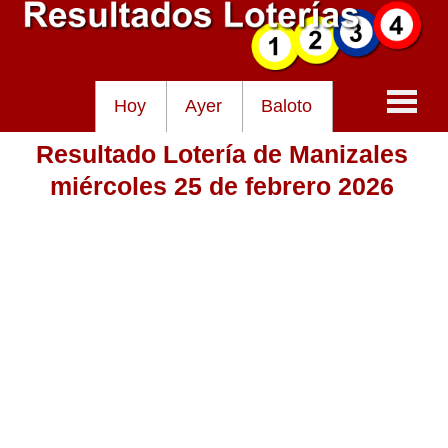
Hoy
Ayer
Baloto
Resultado Lotería de Manizales
Baloto
miércoles 25 de febrero 2026
Lotería de Cundinamarca
Lotería del Tolima
Lotería de la Cruz Roja
Lotería del Huila