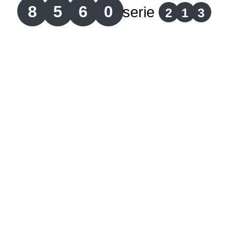
8
5
6
0
serie
2
1
3
Lotería del Cauca
Lotería de Boyaca
Extra de Colombia
Antioqueñita Día
Antioqueñita Tarde
Astro Sol
Astro Luna