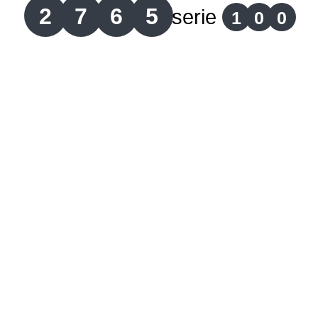
2
7
6
5
serie
1
0
0
Lotería del Cauca
Lotería de Boyaca
Extra de Colombia
Antioqueñita Día
Antioqueñita Tarde
Astro Sol
Astro Luna