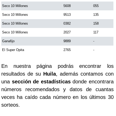
Seco 10 Millones
5608
055
Saman de la suerte
Seco 10 Millones
9513
135
Seco 10 Millones
0382
158
Sinuano Día
Seco 10 Millones
2027
117
Ganafijo
9889
-
Sinuano Noche
El Super Opita
2765
-
Super Chontico Noche
En nuestra página podrás encontrar los
resultados de su
Huila
, además contamos con
una
sección de estadísticas
donde encontrara
números recomendados y datos de cuantas
veces ha caído cada número en los últimos 30
sorteos.