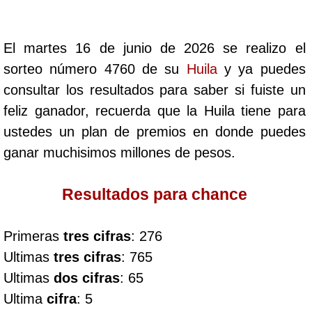
Cafeterito Tarde
El martes 16 de junio de 2026 se realizo el
Cafeterito Noche
sorteo número 4760 de su
Huila
y ya puedes
consultar los resultados para saber si fuiste un
Caribeña Día
feliz ganador, recuerda que la Huila tiene para
ustedes un plan de premios en donde puedes
Caribeña Noche
ganar muchisimos millones de pesos.
Chontico Día
Resultados para chance
Chontico Noche
Primeras
tres cifras
: 276
Ultimas
tres cifras
: 765
Culona día
Ultimas
dos cifras
: 65
Ultima
cifra
: 5
Culona noche