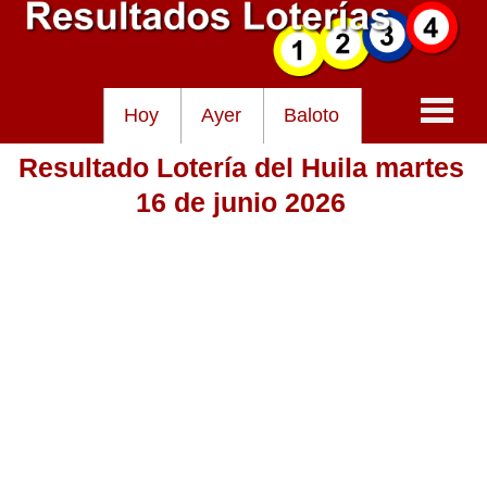
Hoy
Ayer
Baloto
Resultado Lotería del Huila martes
Baloto
16 de junio 2026
Lotería de Cundinamarca
Lotería del Tolima
Lotería de la Cruz Roja
Lotería del Huila