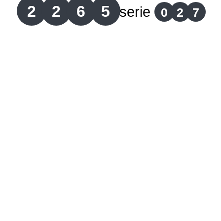
2
2
6
5
serie
0
2
7
Lotería del Cauca
Lotería de Boyaca
Extra de Colombia
Antioqueñita Día
Antioqueñita Tarde
Astro Sol
Astro Luna