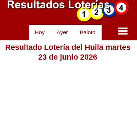
Hoy
Ayer
Baloto
Resultado Lotería del Huila martes
Baloto
23 de junio 2026
Lotería de Cundinamarca
Lotería del Tolima
Lotería de la Cruz Roja
Lotería del Huila