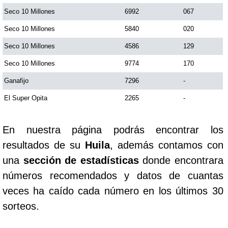
Seco 10 Millones
6992
067
Saman de la suerte
Seco 10 Millones
5840
020
Seco 10 Millones
4586
129
Sinuano Día
Seco 10 Millones
9774
170
Ganafijo
7296
-
Sinuano Noche
El Super Opita
2265
-
Super Chontico Noche
En nuestra página podrás encontrar los
resultados de su
Huila
, además contamos con
una
sección de estadísticas
donde encontrara
números recomendados y datos de cuantas
veces ha caído cada número en los últimos 30
sorteos.