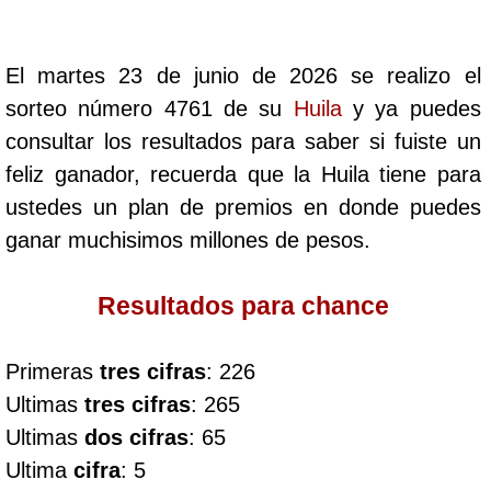
Cafeterito Tarde
El martes 23 de junio de 2026 se realizo el
Cafeterito Noche
sorteo número 4761 de su
Huila
y ya puedes
consultar los resultados para saber si fuiste un
Caribeña Día
feliz ganador, recuerda que la Huila tiene para
ustedes un plan de premios en donde puedes
Caribeña Noche
ganar muchisimos millones de pesos.
Chontico Día
Resultados para chance
Chontico Noche
Primeras
tres cifras
: 226
Ultimas
tres cifras
: 265
Culona día
Ultimas
dos cifras
: 65
Ultima
cifra
: 5
Culona noche